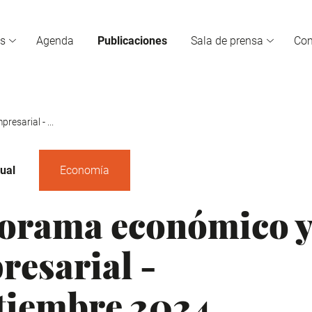
s
Agenda
Publicaciones
Sala de prensa
Co
esarial - ...
ual
Economía
orama económico 
resarial -
tiembre 2024