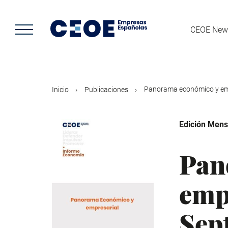
Pasar
al
contenido
CEOE New
principal
Panorama económico y empr
Inicio
Publicaciones
Edición Mens
Pan
emp
Sep