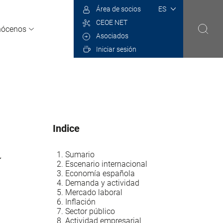
Select
Área de socios
your
CEOE NET
language
nócenos
Asociados
Iniciar sesión
Indice
y
Sumario
Escenario internacional
Economía española
Demanda y actividad
Mercado laboral
Inflación
Sector público
Actividad empresarial