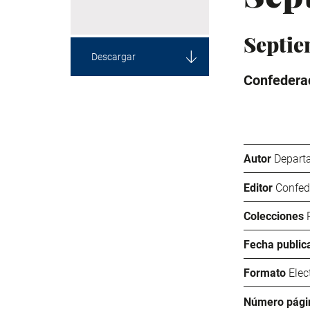
Septie
Descargar
Confederac
Autor
Depart
Editor
Confed
Colecciones
Fecha public
Formato
Elec
Número pági