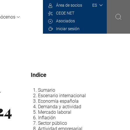
Select
Área de socios
your
CEOE NET
language
nócenos
Asociados
Iniciar sesión
Indice
y
Sumario
Escenario internacional
Economía española
24
Demanda y actividad
Mercado laboral
Inflación
Sector público
Actividad empresarial