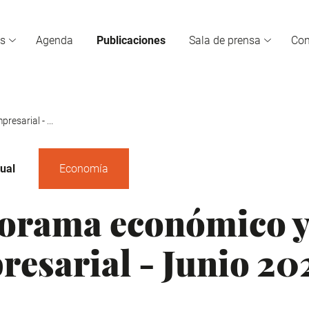
s
Agenda
Publicaciones
Sala de prensa
Co
esarial - ...
ual
Economía
orama económico 
resarial - Junio 20