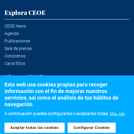
Explora CEOE
CEOE News
Agenda
Publicaciones
Sala de prensa
Conócenos
Canal Ético
Alertas CEOE
Esta web usa cookies propias para recoger
información con el fin de mejorar nuestros
Suscríbete a la newsletter
servicios, así como el análisis de tus hábitos de
navegación.
A continuación puedes configurarlas o aceptarlas todas.
Más info
©2020 Confederación Española de Organizaciones Empresariales
Aceptar todas las cookies
Withdraw consent
Aviso legal
Política de privacidad y Cookies