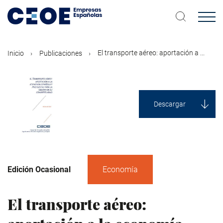
Pasar
al
contenido
principal
El transporte aéreo: aportación a ...
Inicio
Publicaciones
Descargar
Edición Ocasional
Economía
El transporte aéreo: