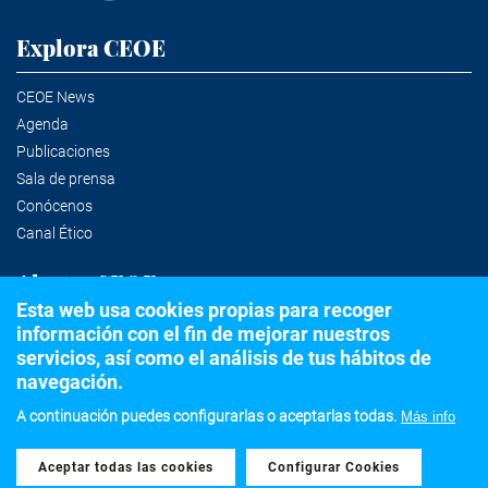
Explora CEOE
CEOE News
Agenda
Publicaciones
Sala de prensa
Conócenos
Canal Ético
Alertas CEOE
Esta web usa cookies propias para recoger
información con el fin de mejorar nuestros
Suscríbete a la newsletter
servicios, así como el análisis de tus hábitos de
navegación.
A continuación puedes configurarlas o aceptarlas todas.
Más info
©2020 Confederación Española de Organizaciones Empresariales
Aceptar todas las cookies
Withdraw consent
Aviso legal
Política de privacidad y Cookies