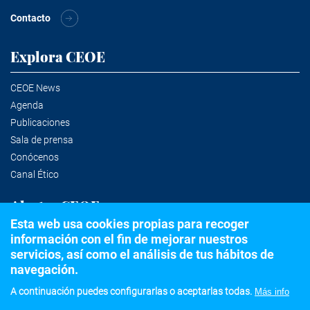
Contacto
Explora CEOE
CEOE News
Agenda
Publicaciones
Sala de prensa
Conócenos
Canal Ético
Alertas CEOE
Esta web usa cookies propias para recoger
información con el fin de mejorar nuestros
Suscríbete a la newsletter
servicios, así como el análisis de tus hábitos de
navegación.
A continuación puedes configurarlas o aceptarlas todas.
Más info