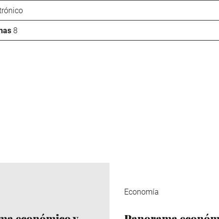
trónico
nas
8
Economía
ma económico y
Panorama económi