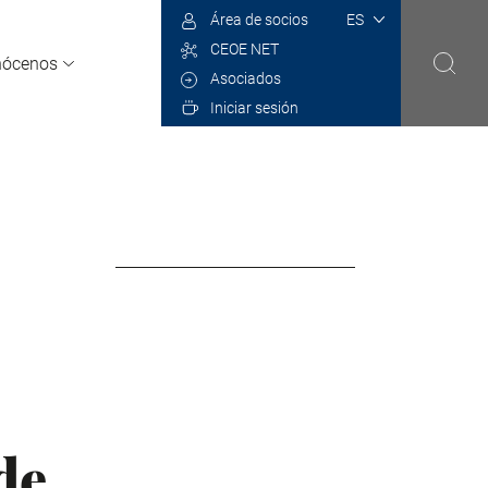
Select
Área de socios
your
CEOE NET
language
nócenos
Asociados
Iniciar sesión
de