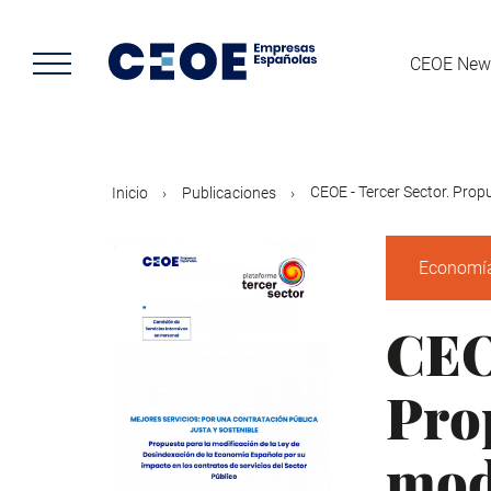
Pasar
al
contenido
CEOE New
principal
CEOE - Tercer Sector. Propu
Inicio
Publicaciones
Economí
CEO
Pro
modi