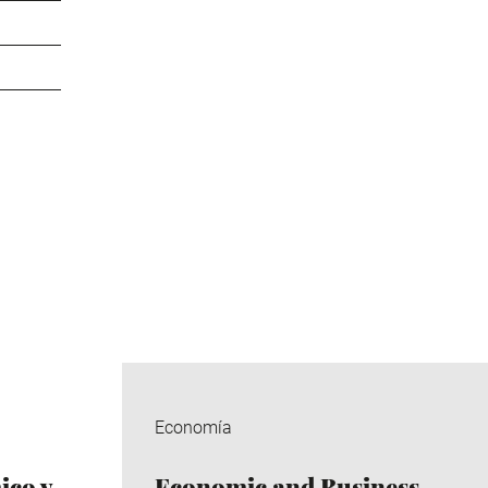
Economía
co y
Economic and Business