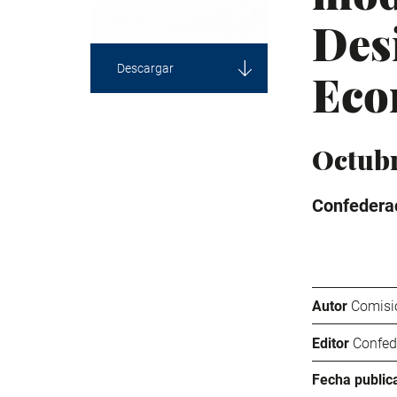
Des
Descargar
Eco
Octub
Confederac
Autor
Comisió
Editor
Confed
Fecha public