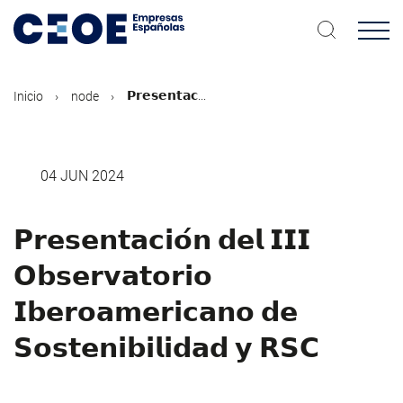
Pasar
al
contenido
principal
𝗣𝗿𝗲𝘀𝗲𝗻𝘁𝗮𝗰...
Inicio
node
04 JUN 2024
𝗣𝗿𝗲𝘀𝗲𝗻𝘁𝗮𝗰𝗶𝗼́𝗻 𝗱𝗲𝗹 𝗜𝗜𝗜
𝗢𝗯𝘀𝗲𝗿𝘃𝗮𝘁𝗼𝗿𝗶𝗼
𝗜𝗯𝗲𝗿𝗼𝗮𝗺𝗲𝗿𝗶𝗰𝗮𝗻𝗼 𝗱𝗲
𝗦𝗼𝘀𝘁𝗲𝗻𝗶𝗯𝗶𝗹𝗶𝗱𝗮𝗱 𝘆 𝗥𝗦𝗖