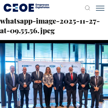
Pasar
al
contenido
principal
whatsapp-image-2025-11-27-
at-09.55.56.jpeg
Imagen