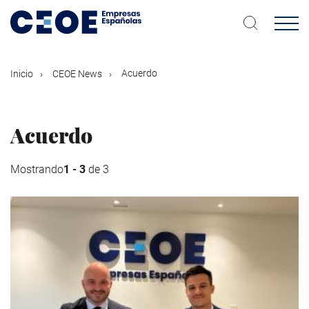
Pasar
al
contenido
principal
Acuerdo
Inicio
CEOE News
Acuerdo
Mostrando
1 - 3
de 3