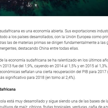
udafricana es una economía abierta. Sus exportaciones industr
 todo a los países desarrollados, con la Unión Europea como pri
tras las de materias primas se dirigen fundamentalmente a las
ergentes, destacando China entre todas ellas.
de la economía sudafricana se ha ralentizado en los últimos año
n 2013 fue del 1,9%, cayendo en 2014 al 1,5% y en 2015 al 1,3%
económicas señalan una cierta recuperación del PIB para 2017 
s significativo para 2018 (en torno al 2,4%).
dafricana
ícola está muy desarrollado y sigue siendo una de las bases de 
ultivos de maíz, cítricos, frutas tropicales, verduras, caña de a