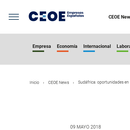
Pasar
al
contenido
CEOE New
principal
Empresa
Economía
Internacional
Labor
Sudáfrica: oportunidades en l
Inicio
CEOE News
09 MAYO 2018