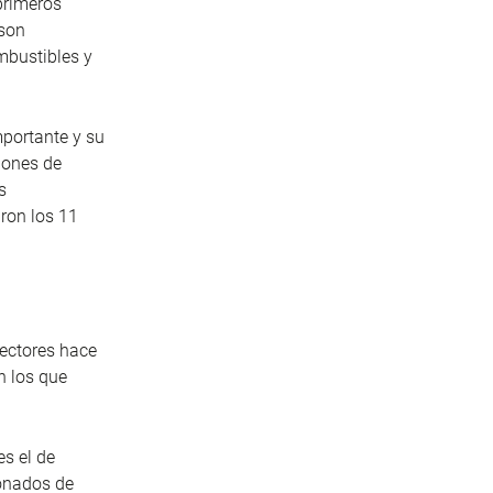
primeros
 son
mbustibles y
mportante y su
lones de
s
ron los 11
sectores hace
n los que
s el de
ionados de