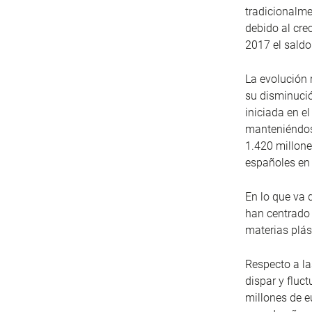
tradicionalme
debido al cre
2017 el saldo
La evolución 
su disminució
iniciada en e
manteniéndos
1.420 millone
españoles en 
En lo que va 
han centrado 
materias plást
Respecto a la
dispar y fluc
millones de e