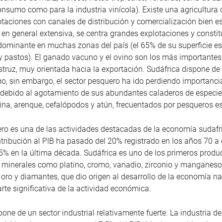
onsumo como para la industria vinícola). Existe una agricultura
taciones con canales de distribución y comercialización bien e
 en general extensiva, se centra grandes explotaciones y constit
dominante en muchas zonas del país (el 65% de su superficie e
y pastos). El ganado vacuno y el ovino son los más importante
estruz, muy orientada hacia la exportación. Sudáfrica dispone de
imo, sin embargo, el sector pesquero ha ido perdiendo importanci
 debido al agotamiento de sus abundantes caladeros de especi
ina, arenque, cefalópodos y atún, frecuentados por pesqueros e
ero es una de las actividades destacadas de la economía sudafr
tribución al PIB ha pasado del 20% registrado en los años 70 a o
9,5% en la última década. Sudáfrica es uno de los primeros produ
 minerales como platino, cromo, vanadio, zirconio y manganeso
 oro y diamantes, que dio origen al desarrollo de la economía na
rte significativa de la actividad económica.
pone de un sector industrial relativamente fuerte. La industria 