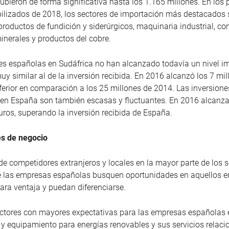
bieron de forma significativa hasta los 1.165 millones. En los 
ilizados de 2018, los sectores de importación más destacados
roductos de fundición y siderúrgicos, maquinaria industrial, co
minerales y productos del cobre.
es españolas en Sudáfrica no han alcanzado todavía un nivel i
y similar al de la inversión recibida. En 2016 alcanzó los 7 mil
ferior en comparación a los 25 millones de 2014. Las inversione
 en España son también escasas y fluctuantes. En 2016 alcanza
uros, superando la inversión recibida de España.
s de negocio
de competidores extranjeros y locales en la mayor parte de los 
e las empresas españolas busquen oportunidades en aquellos e
ara ventaja y puedan diferenciarse.
ctores con mayores expectativas para las empresas españolas e
 y equipamiento para energías renovables y sus servicios relac