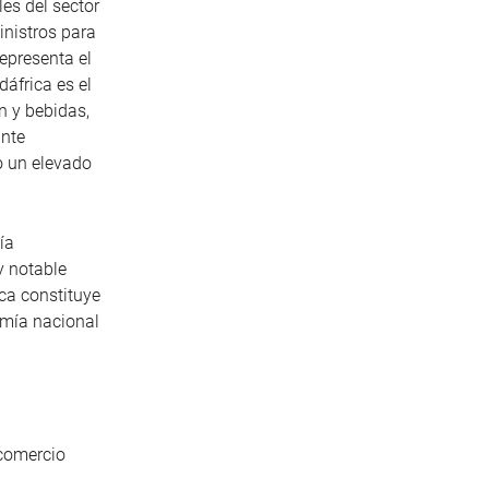
es del sector
inistros para
representa el
dáfrica es el
n y bebidas,
ante
do un elevado
ía
y notable
ica constituye
omía nacional
 comercio