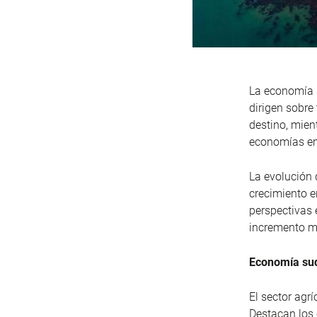
La economía s
dirigen sobre
destino, mien
economías em
La evolución 
crecimiento e
perspectivas 
incremento má
Economía su
El sector agr
Destacan los c