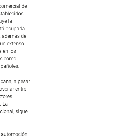
 comercial de
stablecidos.
uye la
stá ocupada
s, además de
 un extenso
a en los
es como
spañoles.
icana, a pesar
scilar entre
ctores
. La
cional, sigue
de automoción