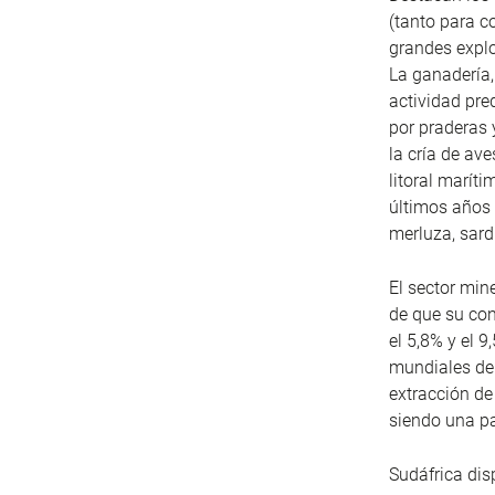
(tanto para c
grandes explo
La ganadería,
actividad pre
por praderas 
la cría de av
litoral marít
últimos años
merluza, sard
El sector min
de que su con
el 5,8% y el 
mundiales de
extracción de
siendo una pa
Sudáfrica dis