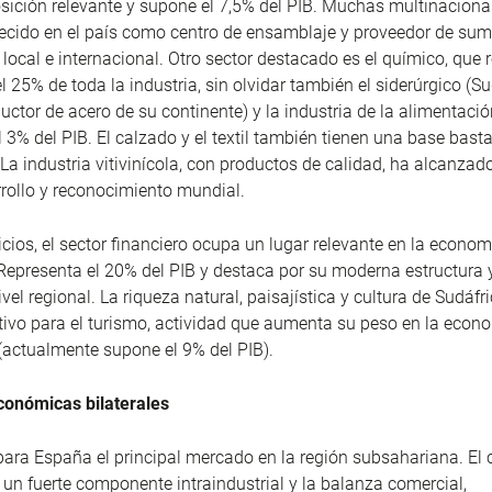
ición relevante y supone el 7,5% del PIB. Muchas multinacional
ecido en el país como centro de ensamblaje y proveedor de sum
local e internacional. Otro sector destacado es el químico, que 
l 25% de toda la industria, sin olvidar también el siderúrgico (Su
ductor de acero de su continente) y la industria de la alimentació
 3% del PIB. El calzado y el textil también tienen una base bast
 La industria vitivinícola, con productos de calidad, ha alcanza
rrollo y reconocimiento mundial.
vicios, el sector financiero ocupa un lugar relevante en la econom
Representa el 20% del PIB y destaca por su moderna estructura 
vel regional. La riqueza natural, paisajística y cultura de Sudáfr
tivo para el turismo, actividad que aumenta su peso en la econ
(actualmente supone el 9% del PIB).
conómicas bilaterales
para España el principal mercado en la región subsahariana. El
e un fuerte componente intraindustrial y la balanza comercial,