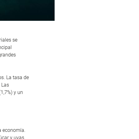
iales se
ncipal
 grandes
s. La tasa de
. Las
(1,7%) y un
la economía.
zúcar y uvas