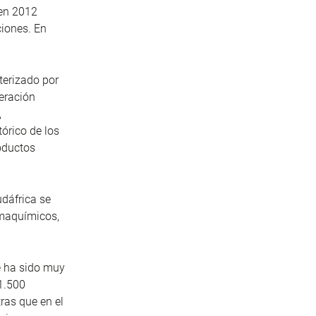
 en 2012
ciones. En
terizado por
eración
,
órico de los
oductos
udáfrica se
rmaquímicos,
e ha sido muy
1.500
ras que en el