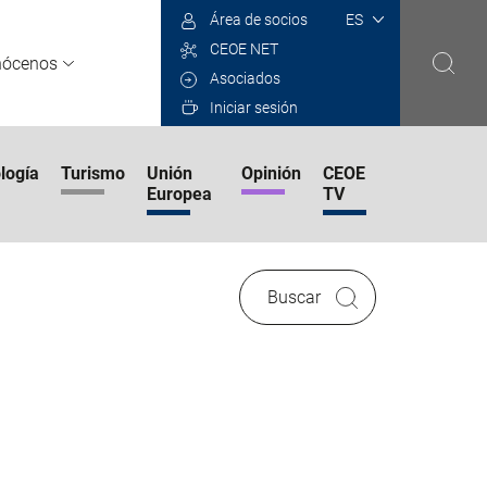
Select
Área de socios
your
CEOE NET
language
nócenos
Asociados
Iniciar sesión
logía
Turismo
Unión
Opinión
CEOE
Europea
TV
Buscar