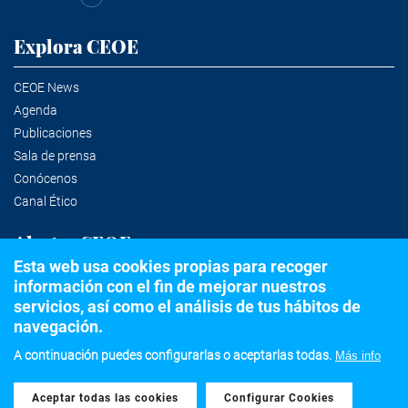
Explora CEOE
CEOE News
Agenda
Publicaciones
Sala de prensa
Conócenos
Canal Ético
Alertas CEOE
Esta web usa cookies propias para recoger
información con el fin de mejorar nuestros
Suscríbete a la newsletter
servicios, así como el análisis de tus hábitos de
navegación.
A continuación puedes configurarlas o aceptarlas todas.
Más info
©2020 Confederación Española de Organizaciones Empresariales
Aceptar todas las cookies
Withdraw consent
Aviso legal
Política de privacidad y Cookies