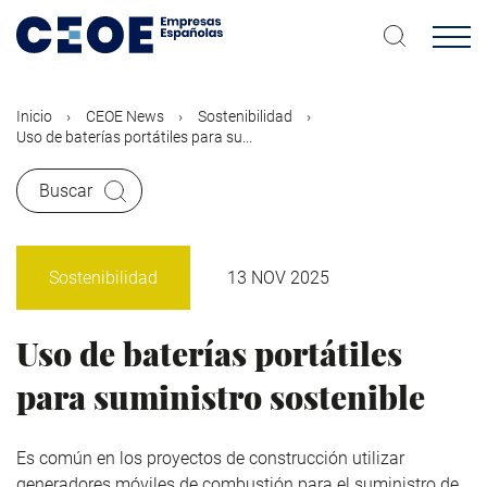
Pasar
al
contenido
principal
Inicio
CEOE News
Sostenibilidad
Uso de baterías portátiles para su...
Buscar
Sostenibilidad
13 NOV 2025
Uso de baterías portátiles
para suministro sostenible
Es común en los proyectos de construcción utilizar
generadores móviles de combustión para el suministro de