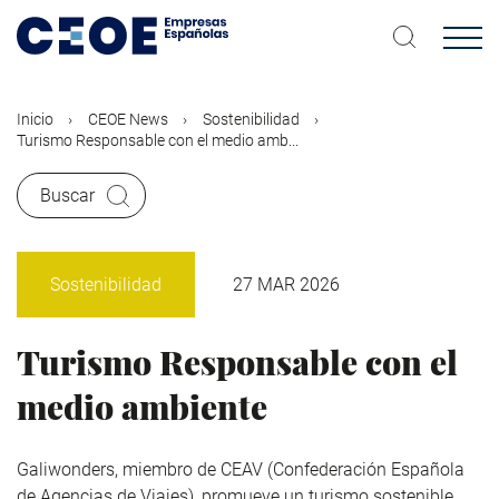
Pasar
al
contenido
principal
Inicio
CEOE News
Sostenibilidad
Turismo Responsable con el medio amb...
Buscar
Sostenibilidad
27 MAR 2026
Turismo Responsable con el
medio ambiente
Galiwonders
,
miembro de
CEAV
(Confederación Española
de Agencias de Viajes), promueve un turismo sostenible,