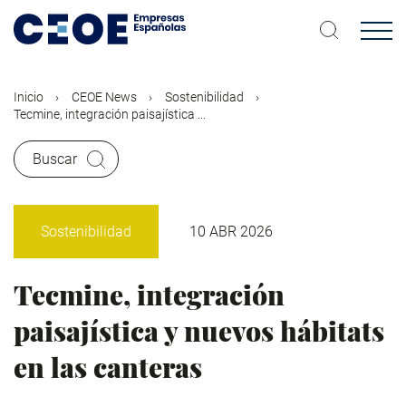
Pasar
al
contenido
principal
Inicio
CEOE News
Sostenibilidad
Tecmine, integración paisajística ...
Buscar
Sostenibilidad
10 ABR 2026
Tecmine, integración
paisajística y nuevos hábitats
en las canteras