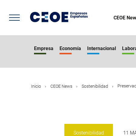
Pasar
al
contenido
CEOE New
principal
Empresa
Economía
Internacional
Labor
Preservaci
Inicio
CEOE News
Sostenibilidad
Sostenibilidad
11 M