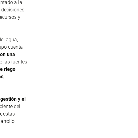
entado a la
n decisiones
recursos y
del agua,
rupo cuenta
con una
e las fuentes
e riego
as
,
gestión y el
ciente del
, estas
arrollo