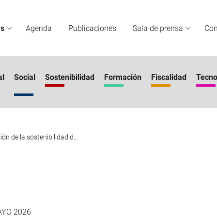
s
Agenda
Publicaciones
Sala de prensa
Co
al
Social
Sostenibilidad
Formación
Fiscalidad
Tecno
ón de la sostenibilidad d...
AYO 2026