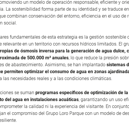
romoviendo un modelo de operación responsable, eficiente y ori
ia. La sostenibilidad forma parte de su identidad y se traduce e
que combinan conservación del entorno, eficiencia en el uso de 
n social.
lares fundamentales de esta estrategia es la gestión sostenible 
 relevante en un territorio con recursos hídricos limitados. El g
propias de ósmosis inversa para la generación de agua dulce, 
roximada de 500.000 m³ anuales
, lo que reduce la presión sobr
es de abastecimiento. Asimismo, se han implantado
sistemas d
que permiten optimizar el consumo de agua en zonas ajardinad
 las necesidades reales y a las condiciones climáticas.
aciones se suman
programas específicos de optimización de la 
o del agua en instalaciones acuáticas
, garantizando un uso efi
omprometer la calidad ni la experiencia del visitante. En conjunto
ejan el compromiso del Grupo Loro Parque con un modelo de des
esiliente.