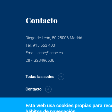
Contacto
Diego de León, 50 28006 Madrid
Tel.
915 663 400
Email.
ceoe@ceoe.es
CIF- G28496636
Todas las sedes
Contacto
Esta web usa cookies propias para recog
hábitos de navegación.