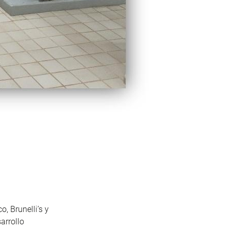
co,
Brunelli’s
y
arrollo