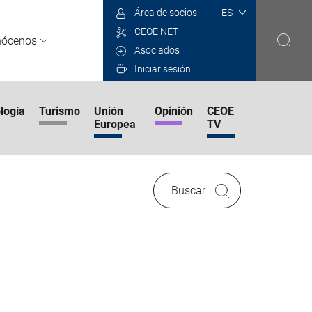
Select
Área de socios
your
CEOE NET
language
nócenos
Asociados
Iniciar sesión
logía
Turismo
Unión
Opinión
CEOE
Europea
TV
Buscar