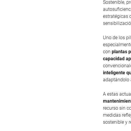
Sostenible, p
autosuficienc
estratégicas 
sensibilizació
Uno de los pi
especialmente
con
plantas 
capacidad ap
convencional
inteligente 
adaptándolo a
A estas actu
mantenimient
recurso sin c
medidas refl
sostenible y r