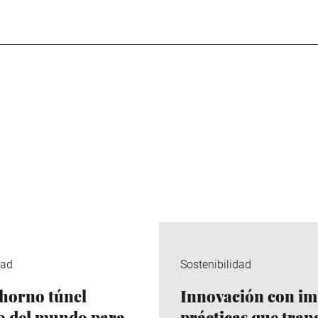
dad
Sostenibilidad
horno túnel
Innovación con im
co del mundo para
prácticas que tra