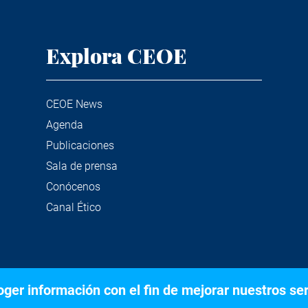
Explora CEOE
CEOE News
Agenda
Publicaciones
Sala de prensa
Conócenos
Canal Ético
er información con el fin de mejorar nuestros serv
©2020 Confederación Española de Organizaciones Empresariale