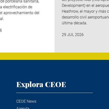
de porcelana sanitaria,
Development
)
en el aeropue
a electrificación de
Heathrow, el mayor y más 
el aprovechamiento del
desarrollo civil aeroportuari
al.
última década.
6
29 JUL 2026
Explora CEOE
CEOE News
Agenda