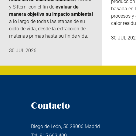
producción 
y
Sittem
, con el fin de
evaluar de
basada en l
manera objetiva su impacto ambiental
procesos y 
a lo largo de todas las etapas de su
calor residu
ciclo de vida, desde la extracción de
materias primas hasta su fin de vida.
30 JUL 202
30 JUL 2026
Contacto
Diego de León, 50 28006 Madrid
Tel.
915 663 400