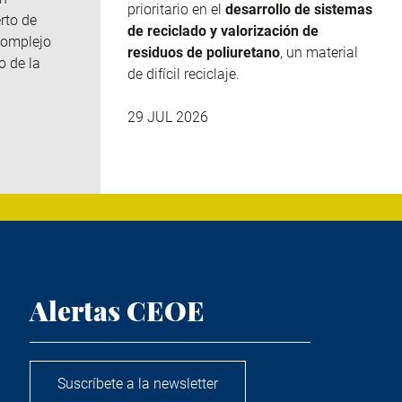
prioritario en el
desarrollo de sistemas
rto de
de reciclado y valorización de
complejo
residuos de poliuretano
, un material
o de la
de difícil reciclaje.
29 JUL 2026
Alertas CEOE
Suscríbete a la newsletter