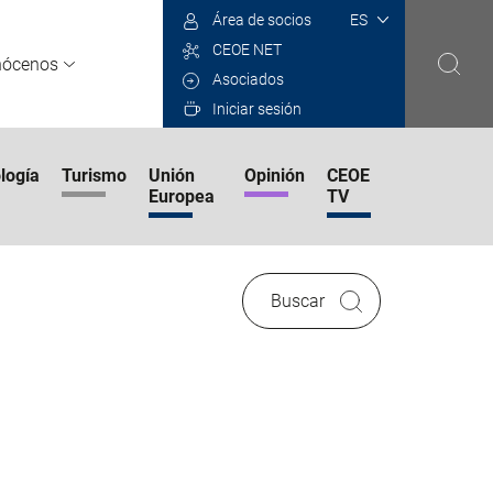
Select
Área de socios
your
CEOE NET
language
nócenos
Asociados
Iniciar sesión
logía
Turismo
Unión
Opinión
CEOE
Europea
TV
Buscar