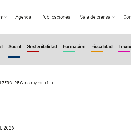
s
Agenda
Publicaciones
Sala de prensa
Co
al
Social
Sostenibilidad
Formación
Fiscalidad
Tecno
ZERO, [RE]Construyendo futu...
L 2026