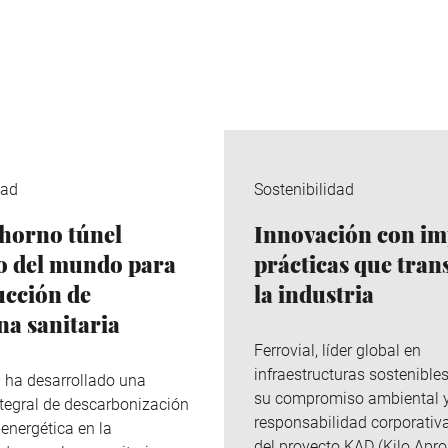
dad
Sostenibilidad
horno túnel
Innovación con im
co del mundo para
prácticas que tra
ucción de
la industria
na sanitaria
Ferrovial
, líder global en
infraestructuras sostenibles
p
ha desarrollado una
su compromiso ambiental 
integral de descarbonización
responsabilidad corporativa
 energética en la
del
proyecto KAD (Kilo
Apro