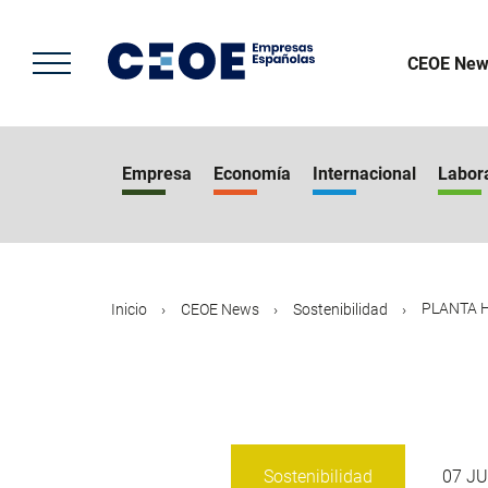
Pasar
al
contenido
CEOE New
principal
Empresa
Economía
Internacional
Labor
PLANTA H-
Inicio
CEOE News
Sostenibilidad
Sostenibilidad
07 JU