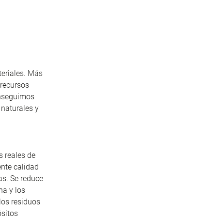
teriales. Más
 recursos
onseguimos
 naturales y
s reales de
ente calidad
as. Se reduce
na y los
 los residuos
ósitos