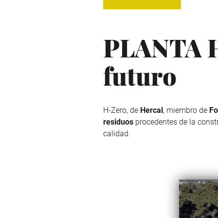
PLANTA H
futuro
H-Zero, de
Hercal
, miembro de
F
residuos
procedentes de la constr
calidad.