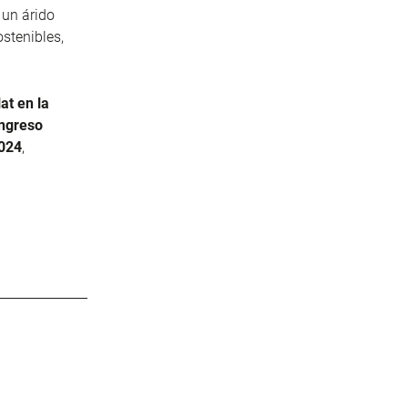
 un árido
ostenibles,
at en la
ongreso
2024
,