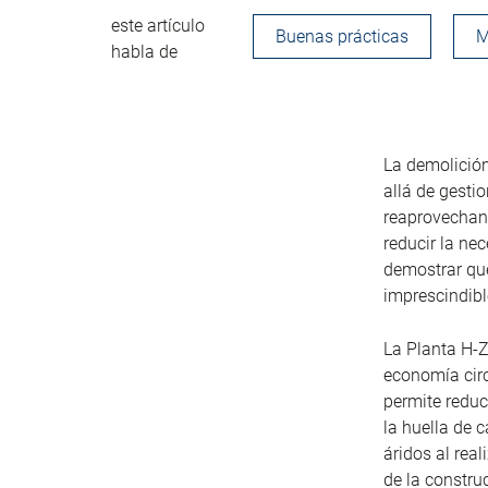
este artículo
Buenas prácticas
M
habla de
La demolición 
allá de gesti
reaprovechan
reducir la nec
demostrar que
imprescindibl
La Planta H-Z
economía circ
permite reduc
la huella de 
áridos al rea
de la constru