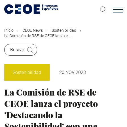
Pasar
al
contenido
principal
Inicio
CEOE News
Sostenibilidad
La Comisión de RSE de CEOE lanza el...
Buscar
Sostenibilidad
20 NOV 2023
La Comisión de RSE de
CEOE lanza el proyecto
'Destacando la
Sostenibilidad' con una