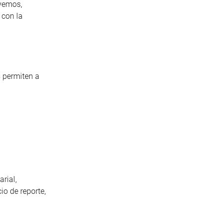
vemos,
 con la
s permiten a
rial,
o de reporte,