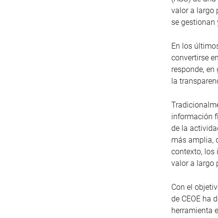
valor a largo
se gestionan
En los último
convertirse e
responde, en 
la transparen
Tradicionalm
información fi
de la activid
más amplia, q
contexto, los
valor a largo 
Con el objeti
de CEOE ha de
herramienta e