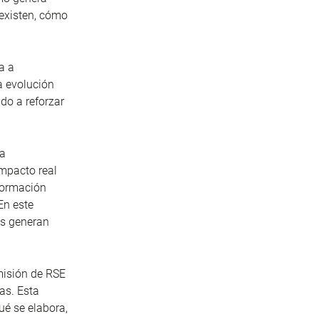
 existen, cómo
a a
a evolución
do a reforzar
la
impacto real
formación
En este
as generan
misión de RSE
as. Esta
ué se elabora,