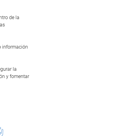
ntro de la
eas
o información
egurar la
ión y fomentar