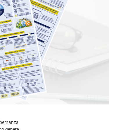
obernanza
mo genera