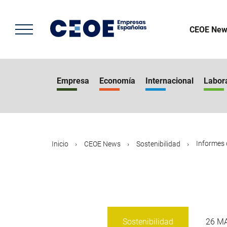
Pasar
al
contenido
CEOE New
principal
Empresa
Economía
Internacional
Labor
Informes d
Inicio
CEOE News
Sostenibilidad
Sostenibilidad
26 M