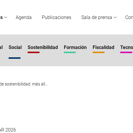
s
Agenda
Publicaciones
Sala de prensa
Co
al
Social
Sostenibilidad
Formación
Fiscalidad
Tecno
e sostenibilidad: más all...
AR 2026