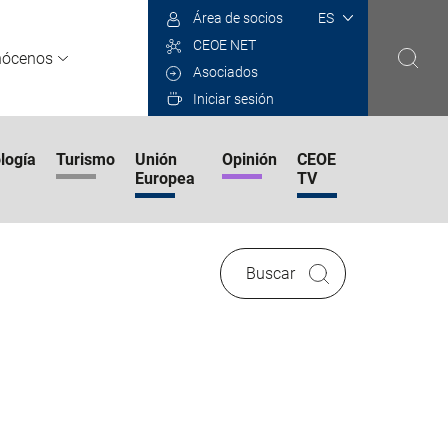
Select
Área de socios
your
CEOE NET
language
nócenos
Asociados
Iniciar sesión
logía
Turismo
Unión
Opinión
CEOE
Europea
TV
Buscar