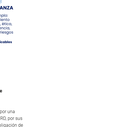
de
 por una
FRD, por sus
bligación de