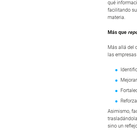
qué informac
facilitando s
materia.
Más que
repo
Más allá del 
las empresas 
Identif
Mejorar
Fortale
Reforza
Asimismo, faci
trasladándola
sino un refle