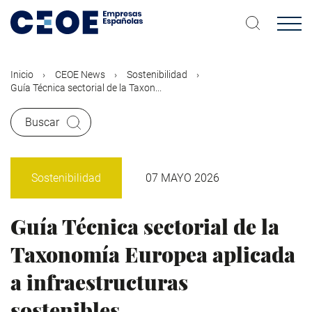
Pasar
al
contenido
principal
Inicio
CEOE News
Sostenibilidad
Guía Técnica sectorial de la Taxon...
Buscar
Sostenibilidad
07 MAYO 2026
Guía Técnica sectorial de la
Taxonomía Europea aplicada
a infraestructuras
sostenibles