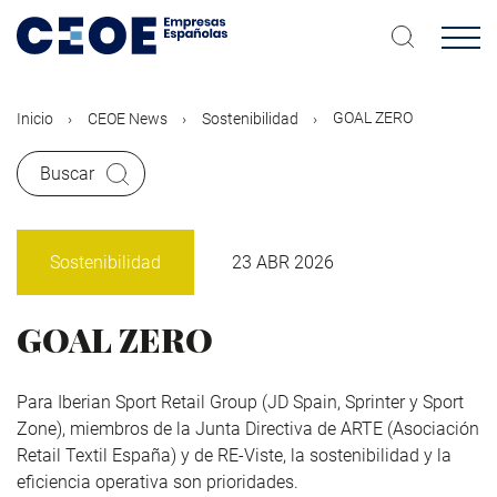
Pasar
al
contenido
principal
GOAL ZERO
Inicio
CEOE News
Sostenibilidad
Buscar
Sostenibilidad
23 ABR 2026
GOAL ZERO
Para
Iberian
Sport
Retail
Group
(JD Spain,
Sprinter
y Sport
Zone
), miembros de la Junta Directiva de
ARTE
(Asociación
Retail
Textil España) y de
RE-Viste
, la sostenibilidad y la
eficiencia operativa son prioridades.