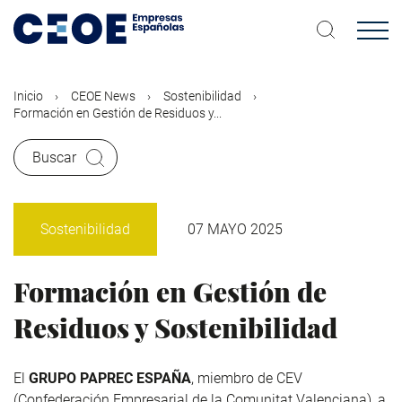
Pasar
al
contenido
principal
Inicio
CEOE News
Sostenibilidad
Formación en Gestión de Residuos y...
Buscar
Sostenibilidad
07 MAYO 2025
Formación en Gestión de
Residuos y Sostenibilidad
El
GRUPO PAPREC ESPAÑA
, miembro de CEV
(Confederación Empresarial de la Comunitat Valenciana), a