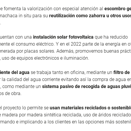
se fomenta la valorización con especial atención al
escombro g
 machaca in situ para su
reutilización como zahorra u otros uso
.
cuentan con una
instalación solar fotovoltaica
que ha reducido
mente el consumo eléctrico. Y en el 2022 parte de la energía en o
enerada por placas solares. Además, promovemos buenas práct
, uso de equipos electrónicos e iluminación.
ciente del agua
se trabaja tanto en oficina, mediante un
filtro d
 la calidad del agua corriente evitando así la compra de agua e
, como mediante un
sistema pasivo de recogida de aguas pluv
os de obra.
l proyecto lo permite se
usan materiales reciclados o sostenib
e madera por madera sintética reciclada, uso de áridos reciclado
rmando e implicando a los clientes en las opciones más sosteni