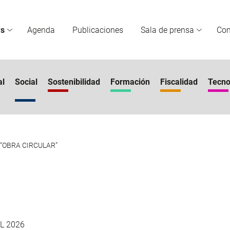
s
Agenda
Publicaciones
Sala de prensa
Co
al
Social
Sostenibilidad
Formación
Fiscalidad
Tecno
o “OBRA CIRCULAR”
L 2026