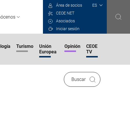
Select
Área de socios
your
CEOE NET
language
nócenos
Asociados
Iniciar sesión
logía
Turismo
Unión
Opinión
CEOE
Europea
TV
Buscar