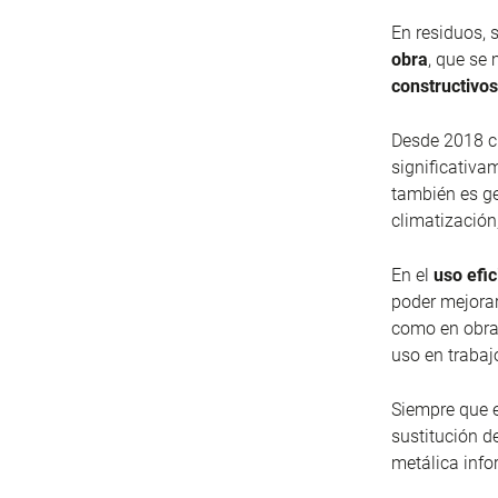
En residuos, 
obra
, que se
constructivos
Desde 2018 
significativa
también es g
climatización
En el
uso efi
poder mejorar
como en obra
uso en trabaj
Siempre que e
sustitución d
metálica info