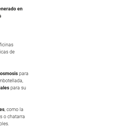
enerado en
s
ficinas
icas de
e osmosis
para
mbotellada,
iales
para su
les
, como la
s o chatarra
bles.