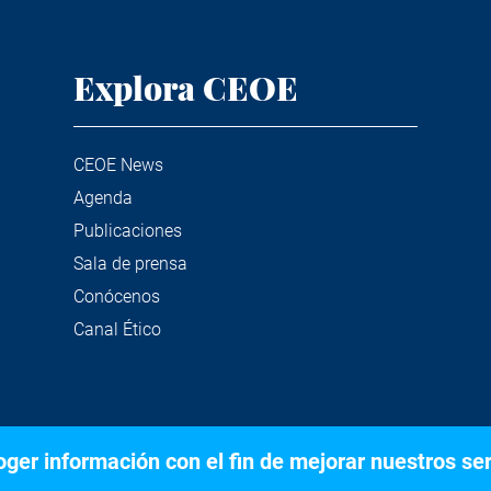
Explora CEOE
CEOE News
Agenda
Publicaciones
Sala de prensa
Conócenos
Canal Ético
er información con el fin de mejorar nuestros serv
©2020 Confederación Española de Organizaciones Empresariale