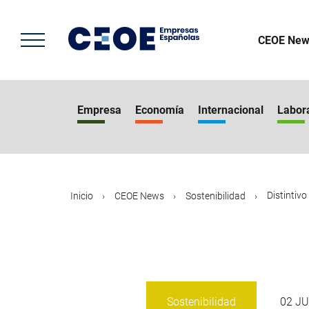
Pasar
al
contenido
CEOE New
principal
Empresa
Economía
Internacional
Labor
Distintiv
Inicio
CEOE News
Sostenibilidad
Sostenibilidad
02 JU