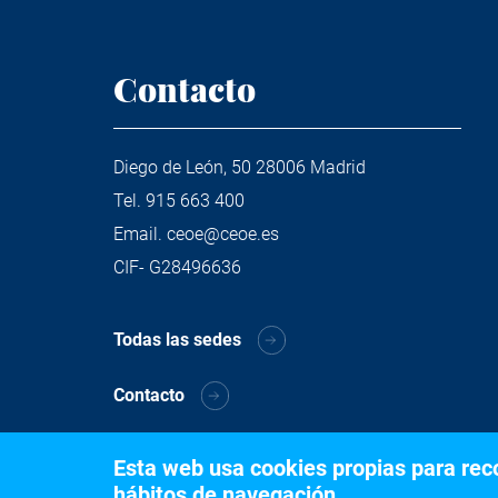
Contacto
Diego de León, 50 28006 Madrid
Tel.
915 663 400
Email.
ceoe@ceoe.es
CIF- G28496636
Todas las sedes
Contacto
Esta web usa cookies propias para recog
hábitos de navegación.