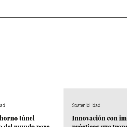
dad
Sostenibilidad
horno túnel
Innovación con im
co del mundo para
prácticas que tra