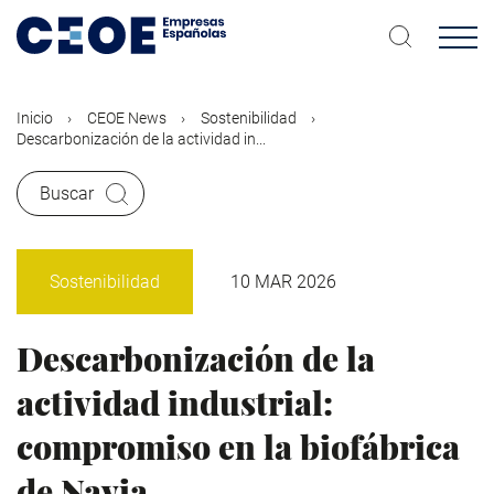
Pasar
al
contenido
principal
Inicio
CEOE News
Sostenibilidad
Descarbonización de la actividad in...
Buscar
Sostenibilidad
10 MAR 2026
Descarbonización de la
actividad industrial:
compromiso en la biofábrica
de Navia