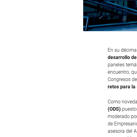
En su décima 
desarrollo de 
paneles temát
encuentro, qu
Congresos de
retos para la 
Como novedad
(ODS)
puestos
moderado por
de Empresario
asesora del A