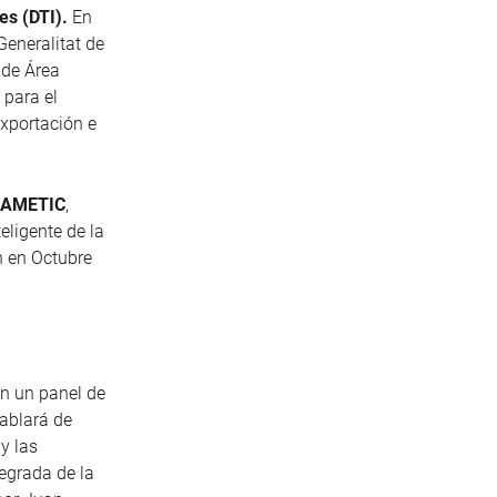
es (DTI).
En
 Generalitat de
 de Área
 para el
Exportación e
e AMETIC
,
eligente de la
n en Octubre
on un panel de
hablará de
y las
tegrada de la