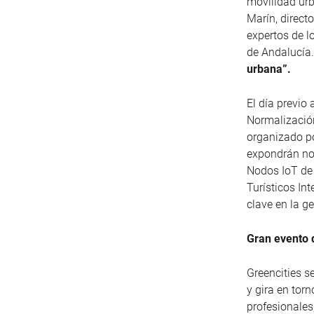
movilidad ur
Marín, direct
expertos de l
de Andalucía.
urbana”.
El día previo
Normalización
organizado po
expondrán nor
Nodos IoT de 
Turísticos Int
clave en la ge
Gran evento 
Greencities s
y gira en tor
profesionales