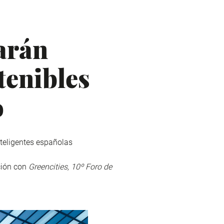
arán
tenibles
o
teligentes españolas
ción con
Greencities, 10º Foro de