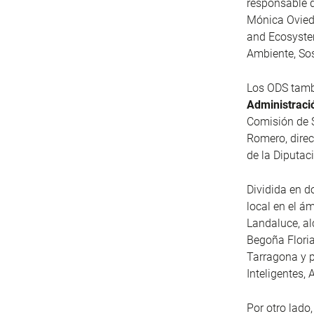
responsable 
Mónica Oviedo
and Ecosystem
Ambiente, Sos
Los ODS tambi
Administració
Comisión de 
Romero, dire
de la Diputac
Dividida en d
local en el á
Landaluce, al
Begoña Floria
Tarragona y 
Inteligentes,
Por otro lado