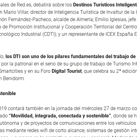
tales de Red.es, debatirá sobre los
Destinos Turísticos Inteligent
án Mario Villar, director de Inteligencia Turística de Invattur de la
ón Fernández-Pacheco, alcalde de Almería; Emilio Iglesias, jefe
de Promoción Institucional y Cooperación Territorial del Centro
cnológico Industrial (CDTI); y un representante de ICEX España 
do,
los DTI son uno de los pilares fundamentales del trabajo d
 por la patronal en el seno de su grupo de trabajo de Turismo Int
martcities y en su Foro
Digital Tourist
, que celebra su 2ª edició
en Benidorm.
stenible
019 contará también en la jornada del miércoles 27 de marzo c
ulado
“Movilidad, integrada, conectada y sostenible”
, donde se 
utónoma y de proyectos de comunicaciones entre los vehículos 
ras mediante redes wifi de corto alcance; sistemas de gestión in