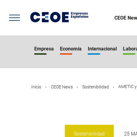
Pasar
al
contenido
CEOE New
principal
Empresa
Economía
Internacional
Labor
AMETIC y 
Inicio
CEOE News
Sostenibilidad
Sostenibilidad
25 M