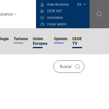
Select
Área de socios
your
CEOE NET
language
nócenos
Asociados
Iniciar sesión
logía
Turismo
Unión
Opinión
CEOE
Europea
TV
Buscar