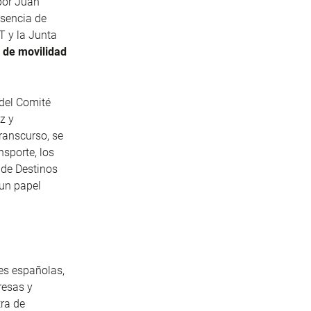
por Juan
esencia de
T y la Junta
 de movilidad
 del Comité
z y
ranscurso, se
nsporte, los
 de Destinos
 un papel
es españolas,
resas y
ra de