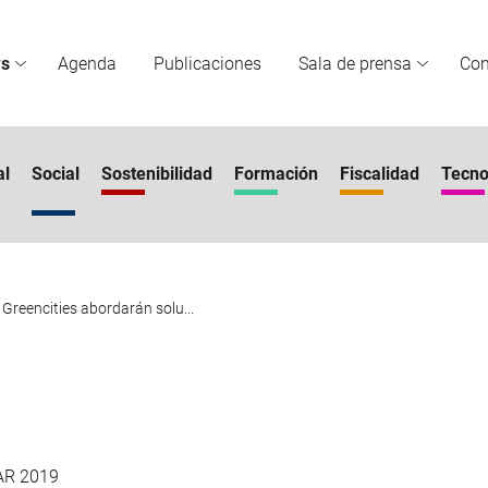
s
Agenda
Publicaciones
Sala de prensa
Co
al
Social
Sostenibilidad
Formación
Fiscalidad
Tecno
Greencities abordarán solu...
AR 2019