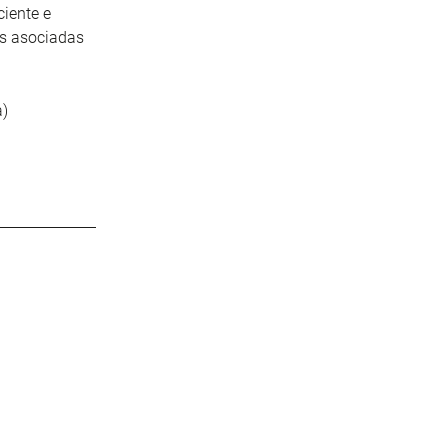
ciente e
as asociadas
a)