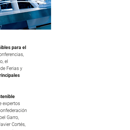
ibles para el
onferencias,
, el
de Ferias y
principales
stenible
e expertos
Confederación
bel Garro,
avier Cortés,