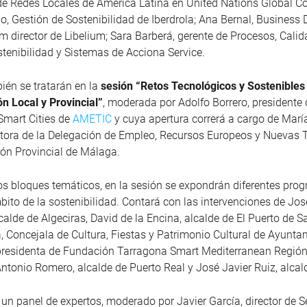
de Redes Locales de América Latina en United Nations Global C
, Gestión de Sostenibilidad de Iberdrola; Ana Bernal, Business
 director de Libelium; Sara Barberá, gerente de Procesos, Cali
tenibilidad y Sistemas de Acciona Service.
én se tratarán en la
sesión “Retos Tecnológicos y Sostenibles 
n Local y Provincial”
, moderada por Adolfo Borrero, presidente 
Smart Cities de
AMETIC
y cuya apertura correrá a cargo de María
ctora de la Delegación de Empleo, Recursos Europeos y Nuevas 
ión Provincial de Málaga.
os bloques temáticos, en la sesión se expondrán diferentes prog
mbito de la sostenibilidad. Contará con las intervenciones de Jos
calde de Algeciras, David de la Encina, alcalde de El Puerto de S
, Concejala de Cultura, Fiestas y Patrimonio Cultural de Ayunta
presidenta de Fundación Tarragona Smart Mediterranean Regió
 Antonio Romero, alcalde de Puerto Real y José Javier Ruiz, alcal
, un panel de expertos, moderado por Javier García, director de S