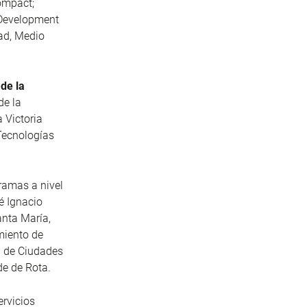
ompact;
 Development
dad, Medio
de la
de la
 Victoria
Tecnologías
ramas a nivel
é Ignacio
anta María,
miento de
n de Ciudades
de de Rota.
ervicios