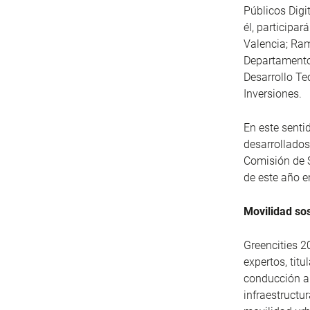
Públicos Digi
él, participar
Valencia; Ram
Departamento 
Desarrollo Te
Inversiones.
En este senti
desarrollados
Comisión de S
de este año 
Movilidad so
Greencities 2
expertos, tit
conducción a
infraestructu