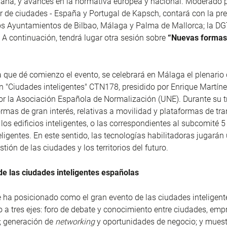
bana, y avances en la normativa europea y nacional. Moderado 
or de ciudades - España y Portugal de Kapsch, contará con la pr
os Ayuntamientos de Bilbao, Málaga y Palma de Mallorca; la DG
 A continuación, tendrá lugar otra sesión sobre
“Nuevas formas
 a que dé comienzo el evento, se celebrará en Málaga el plenario
 "Ciudades inteligentes" CTN178, presidido por Enrique Martíne
r la Asociación Española de Normalización (UNE). Durante su t
mas de gran interés, relativas a movilidad y plataformas de tra
los edificios inteligentes, o las correspondientes al subcomité 5
eligentes. En este sentido, las tecnologías habilitadoras jugarán
stión de las ciudades y los territorios del futuro.
de las ciudades inteligentes españolas
e ha posicionado como el gran evento de las ciudades inteligent
no a tres ejes: foro de debate y conocimiento entre ciudades, emp
; generación de
networking
y oportunidades de negocio; y muest