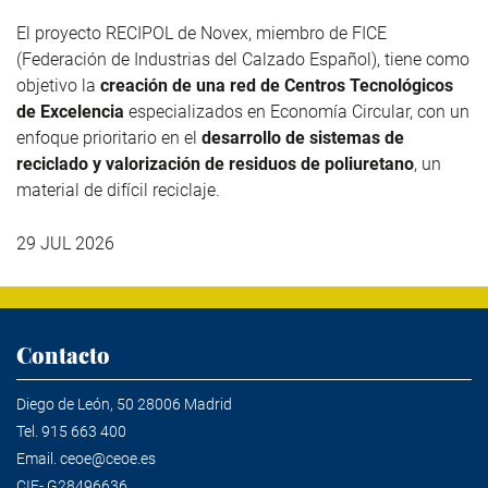
El proyecto RECIPOL de
Novex
, miembro de
FICE
(Federación de Industrias del Calzado Español), tiene como
objetivo la
creación de una red de Centros Tecnológicos
de Excelencia
especializados en Economía Circular, con un
enfoque prioritario en el
desarrollo de sistemas de
reciclado y valorización de residuos de poliuretano
, un
material de difícil reciclaje.
29 JUL 2026
Contacto
Diego de León, 50 28006 Madrid
Tel.
915 663 400
Email.
ceoe@ceoe.es
CIF- G28496636