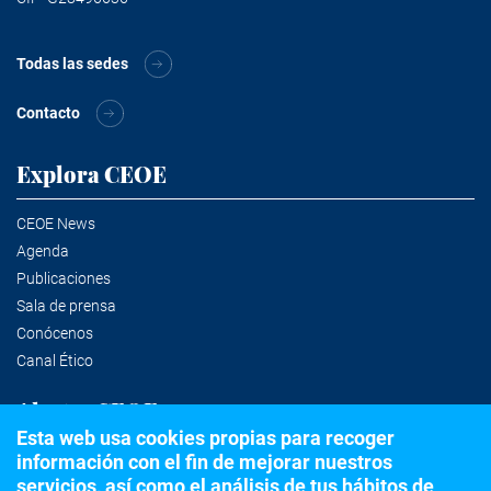
Todas las sedes
Contacto
Explora CEOE
CEOE News
Agenda
Publicaciones
Sala de prensa
Conócenos
Canal Ético
Alertas CEOE
Esta web usa cookies propias para recoger
información con el fin de mejorar nuestros
Suscríbete a la newsletter
servicios, así como el análisis de tus hábitos de