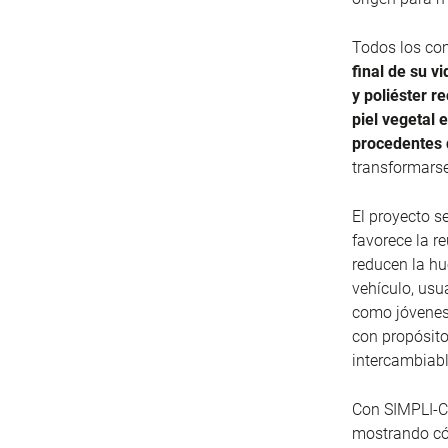
Todos los c
final de su v
y poliéster r
piel vegetal 
procedentes 
transformarse
El proyecto s
favorece la r
reducen la hu
vehículo, usu
como jóvenes 
con propósito
intercambiabl
Con SIMPLI-CI
mostrando có