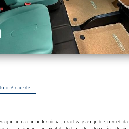
edio Ambiente
ersigue una solución funcional, atractiva y asequible, concebida
inimizar el impacto ambiental a lo largo de todo su ciclo de vid