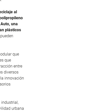
ciclaje al
polipropileno
Auto, una
an plásticos
s pueden
modular que
les que
racción entre
es diversos
 la innovación
sorios
industrial,
ilidad urbana