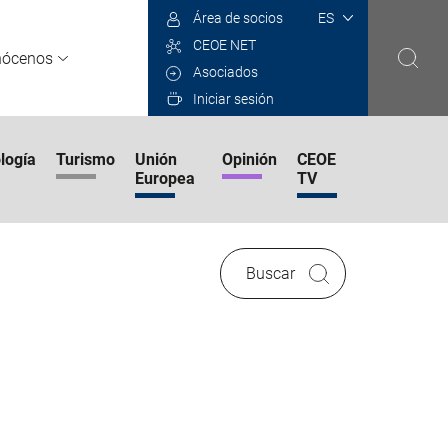
Select
Área de socios
your
CEOE NET
language
nócenos
Asociados
Iniciar sesión
logía
Turismo
Unión
Opinión
CEOE
Europea
TV
Buscar