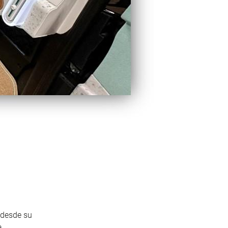
 desde su
a.