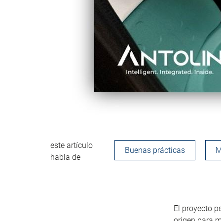
este artículo
Buenas prácticas
M
habla de
El proyecto p
origen para m