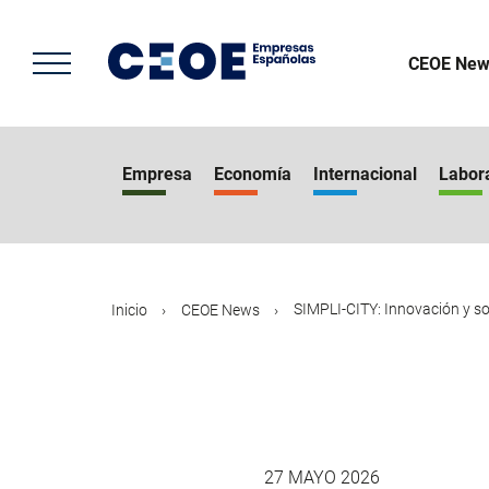
Pasar
al
contenido
CEOE New
principal
Empresa
Economía
Internacional
Labor
SIMPLI-CITY: Innovación y sos
Inicio
CEOE News
27 MAYO 2026