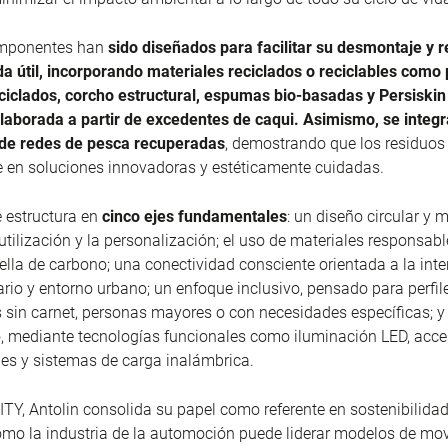
omponentes han
sido diseñados para facilitar su desmontaje y re
ida útil, incorporando materiales reciclados o reciclables como 
eciclados, corcho estructural, espumas bio-basadas y
Persiskin
elaborada a partir de excedentes de caqui. Asimismo, se integr
de redes de pesca recuperadas
, demostrando que los residuo
 en soluciones innovadoras y estéticamente cuidadas.
e estructura en
cinco ejes fundamentales
: un diseño circular y 
eutilización y la personalización; el uso de materiales responsab
ella de carbono; una conectividad consciente orientada a la inte
ario y entorno urbano; un enfoque inclusivo, pensado para perfil
sin carnet, personas mayores o con necesidades específicas; y
, mediante tecnologías funcionales como iluminación LED, acce
es y sistemas de carga inalámbrica.
TY, Antolin consolida su papel como referente en sostenibilidad 
mo la industria de la automoción puede liderar modelos de mov