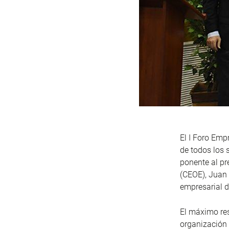
El I Foro Em
de todos los 
ponente al pr
(CEOE), Juan 
empresarial d
El máximo res
organización 