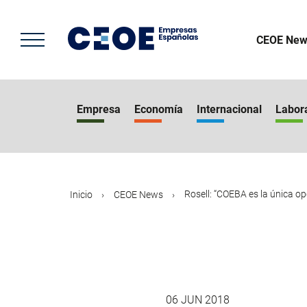
Pasar
al
contenido
CEOE New
principal
Empresa
Economía
Internacional
Labor
Rosell: “COEBA es la única opc
Inicio
CEOE News
06 JUN 2018