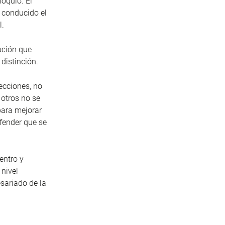
oquio. El
 conducido el
l.
ación que
distinción.
ecciones, no
 otros no se
para mejorar
fender que se
entro y
 nivel
esariado de la