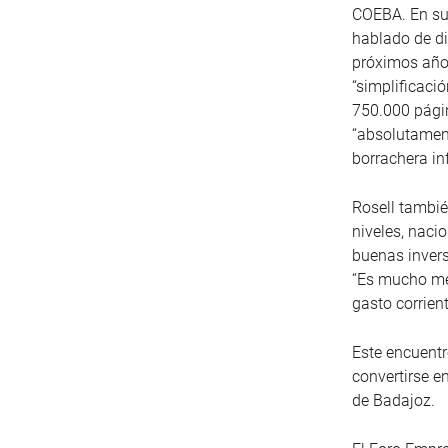
COEBA. En su 
hablado de di
próximos años
“simplificaci
750.000 págin
“absolutament
borrachera in
Rosell tambié
niveles, naci
buenas invers
“Es mucho mej
gasto corrient
Este encuentr
convertirse e
de Badajoz.