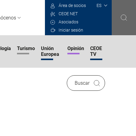
Select
Área de socios
your
CEOE NET
language
nócenos
Asociados
Iniciar sesión
logía
Turismo
Unión
Opinión
CEOE
Europea
TV
Buscar