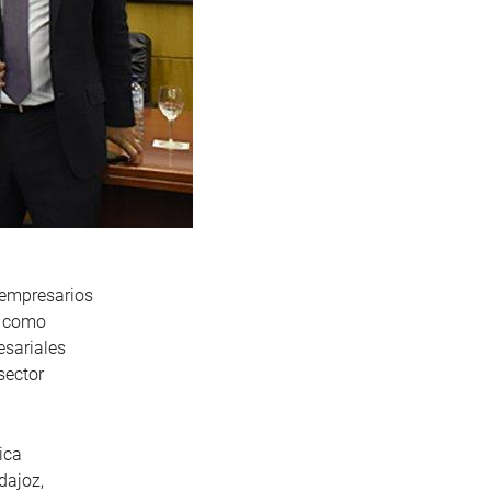
 empresarios
o como
esariales
sector
ica
dajoz,