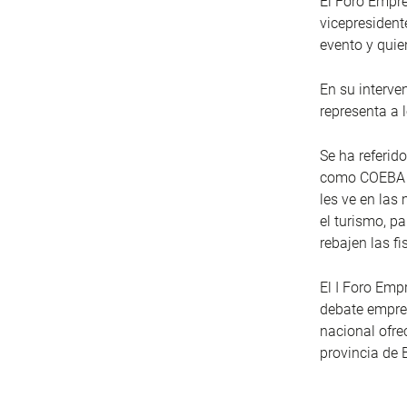
El Foro Empre
vicepresident
evento y quie
En su interve
representa a 
Se ha referid
como COEBA qu
les ve en las
el turismo, p
rebajen las f
El I Foro Emp
debate empres
nacional ofre
provincia de 