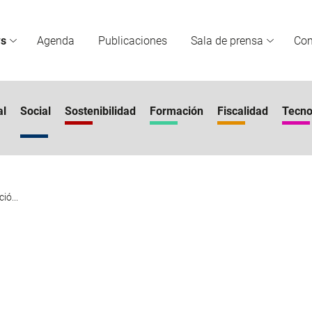
s
Agenda
Publicaciones
Sala de prensa
Co
al
Social
Sostenibilidad
Formación
Fiscalidad
Tecno
ió...