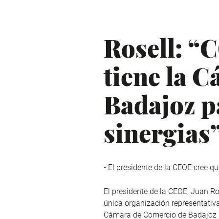
Rosell: “
tiene la 
Badajoz p
sinergias
• El presidente de la CEOE cree q
El presidente de la CEOE, Juan R
única organización representativa
Cámara de Comercio de Badajoz par