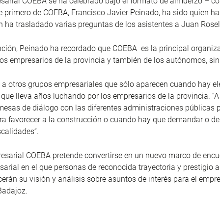
sarial COEBA se ha celebrado bajo el formato de almuerzo – col
e primero de COEBA, Francisco Javier Peinado, ha sido quien ha
n ha trasladado varias preguntas de los asistentes a Juan Rosel
nción, Peinado ha recordado que COEBA es la principal organiz
los empresarios de la provincia y también de los autónomos, sin 
o a otros grupos empresariales que sólo aparecen cuando hay el
e lleva años luchando por los empresarios de la provincia. “A
 mesas de diálogo con las diferentes administraciones públicas 
ara favorecer a la construcción o cuando hay que demandar o de
iscalidades”.
resarial COEBA pretende convertirse en un nuevo marco de encu
arial en el que personas de reconocida trayectoria y prestigio a
cerán su visión y análisis sobre asuntos de interés para el empr
Badajoz.