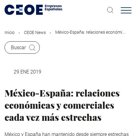
Pasar
al
contenido
principal
México-España: relaciones económi...
Inicio
CEOE News
Buscar
29 ENE 2019
México-España: relaciones
económicas y comerciales
cada vez más estrechas
México y España han mantenido desde siempre estrechas