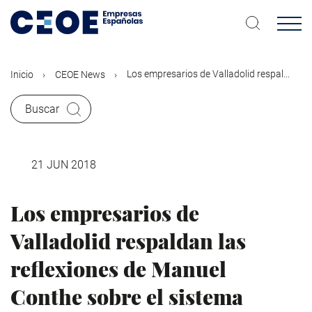
Pasar
al
contenido
principal
Los empresarios de Valladolid respal...
Inicio
CEOE News
Buscar
21 JUN 2018
Los empresarios de
Valladolid respaldan las
reflexiones de Manuel
Conthe sobre el sistema