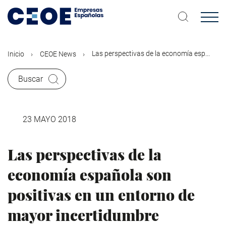
Pasar
al
contenido
principal
Las perspectivas de la economía esp...
Inicio
CEOE News
Buscar
23 MAYO 2018
Las perspectivas de la
economía española son
positivas en un entorno de
mayor incertidumbre