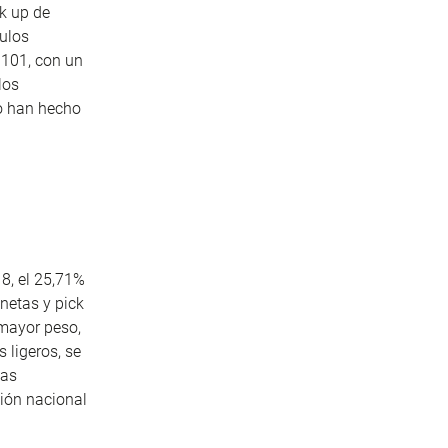
k
up de
ulos
.101, con un
los
o han hecho
8, el 25,71%
onetas y
pick
 mayor peso,
 ligeros, se
las
ción nacional