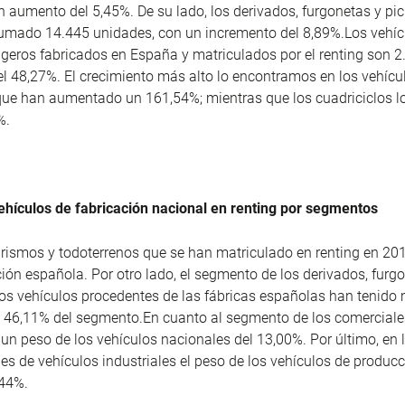
n aumento del 5,45%. De su lado, los derivados, furgonetas y
pic
sumado 14.445 unidades, con un incremento del 8,89%.Los vehíc
igeros fabricados en España y matriculados por el renting son 2
l 48,27%. El crecimiento más alto lo encontramos en los vehícu
, que han aumentado un 161,54%; mientras que los
cuadriciclos
l
%.
ehículos de fabricación nacional en renting por segmentos
turismos y
todoterrenos
que se han matriculado en renting en 201
ión española. Por otro lado, el segmento de los derivados, furg
os vehículos procedentes de las fábricas españolas han tenido
l 46,11% del segmento.En cuanto al segmento de los comerciales
 un peso de los vehículos nacionales del 13,00%. Por último, en 
es de vehículos industriales el peso de los vehículos de produc
,44%.