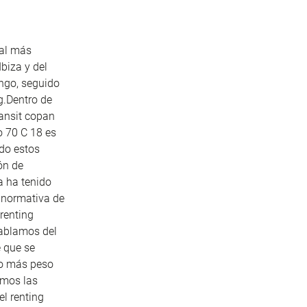
nal más
biza y del
ngo, seguido
g.Dentro de
ansit
copan
o
70 C 18 es
do estos
ón de
a ha tenido
a normativa de
renting
hablamos del
e que se
do más peso
emos las
l renting