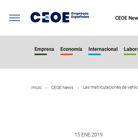
Pasar
al
contenido
CEOE New
principal
Empresa
Economía
Internacional
Labor
Las matriculaciones de vehícu
Inicio
CEOE News
15 ENE 2019