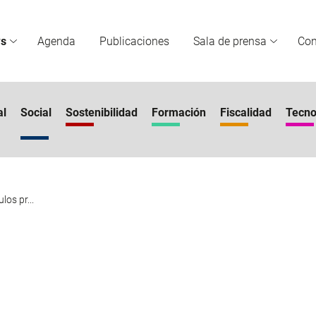
s
Agenda
Publicaciones
Sala de prensa
Co
al
Social
Sostenibilidad
Formación
Fiscalidad
Tecno
los pr...