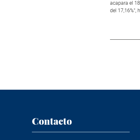
acapara el 18
del 17,16%", 
Contacto