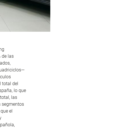
ing
 de las
vados,
uadriciclos
—
ículos
 total del
spaña, lo que
otal, las
os segmentos
 que el
y
spañola,