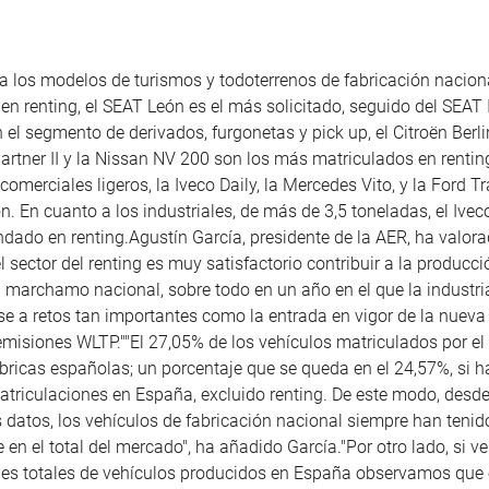
o a los modelos de turismos y
todoterrenos
de fabricación nacio
en renting, el SEAT León es el más solicitado, seguido del SEAT I
 el segmento de derivados, furgonetas y
pick
up, el
Citroën
Berli
artner
II y la
Nissan
NV 200 son los más matriculados en rentin
 comerciales ligeros, la
Iveco
Daily
, la Mercedes Vito, y la
Ford
Tr
ón. En cuanto a los industriales, de más de 3,5 toneladas, el
Ivec
ado en renting.Agustín García, presidente de la AER, ha valora
l sector del renting es muy satisfactorio contribuir a la producci
 marchamo nacional, sobre todo en un año en el que la industri
se a retos tan importantes como la entrada en vigor de la nuev
misiones WLTP.""El 27,05% de los vehículos matriculados por el 
ábricas españolas; un porcentaje que se queda en el 24,57%, si 
matriculaciones en España, excluido renting. De este modo, desd
 datos, los vehículos de fabricación nacional siempre han teni
e en el total del mercado", ha añadido García."Por otro lado, si v
es totales de vehículos producidos en España observamos que e