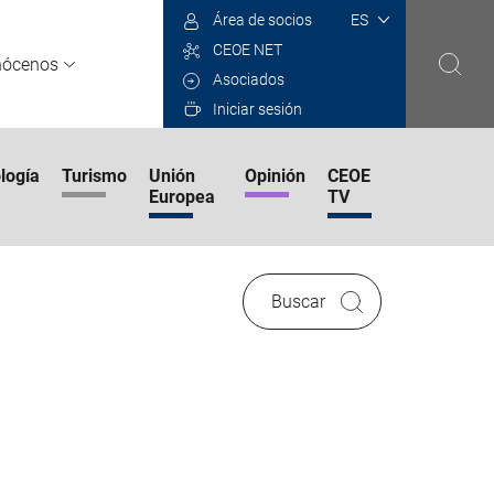
Select
Área de socios
your
CEOE NET
language
nócenos
Asociados
Iniciar sesión
logía
Turismo
Unión
Opinión
CEOE
Europea
TV
Buscar