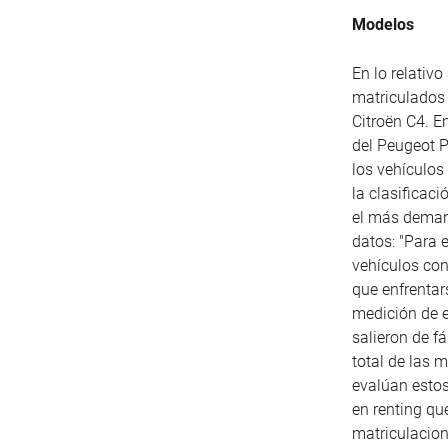
Modelos
En lo relativ
matriculados 
Citroën
C4. En
del Peugeot
P
los vehículos
la clasificaci
el más demand
datos: "Para e
vehículos con
que enfrentar
medición de e
salieron de f
total de las 
evalúan estos
en renting qu
matriculacion