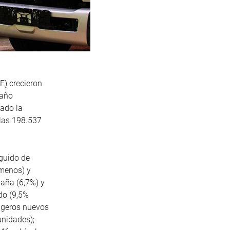
E) crecieron
 año
ado la
 las 198.537
guido de
 menos) y
aña (6,7%) y
do (9,5%
igeros nuevos
unidades);