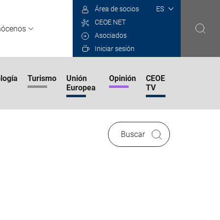
Select
Área de socios
your
CEOE NET
language
nócenos
Asociados
Iniciar sesión
logía
Turismo
Unión
Opinión
CEOE
Europea
TV
Buscar