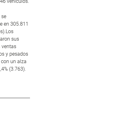
46 vehículos.
 se
se en 305.811
s).Los
aron sus
s ventas
os y pesados
 con un alza
,4% (3.763).