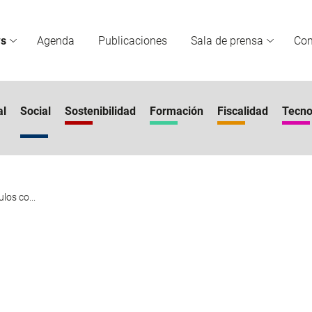
s
Agenda
Publicaciones
Sala de prensa
Co
al
Social
Sostenibilidad
Formación
Fiscalidad
Tecno
los co...