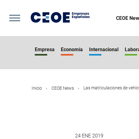
Pasar
al
contenido
CEOE New
principal
Empresa
Economía
Internacional
Labor
Las matriculaciones de vehícu
Inicio
CEOE News
24 ENE 2019