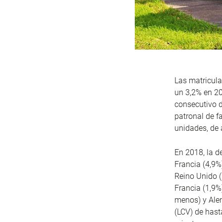
Las matricula
un 3,2% en 20
consecutivo d
patronal de f
unidades, de 
En 2018, la d
Francia (4,9%
Reino Unido (
Francia (1,9%
menos) y Ale
(LCV) de hast