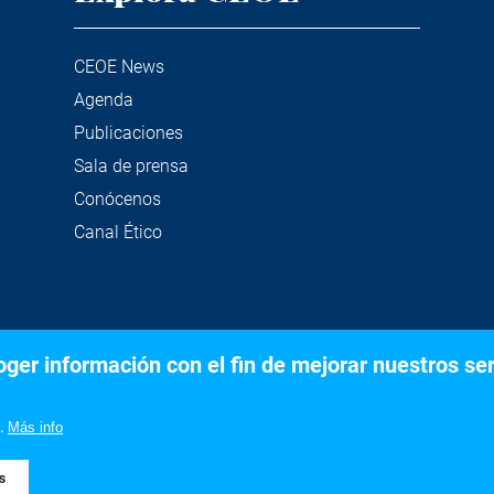
CEOE News
Agenda
Publicaciones
Sala de prensa
Conócenos
Canal Ético
er información con el fin de mejorar nuestros serv
©2020 Confederación Española de Organizaciones Empresariale
Aviso legal
Política de privacidad y Cookies
.
Más info