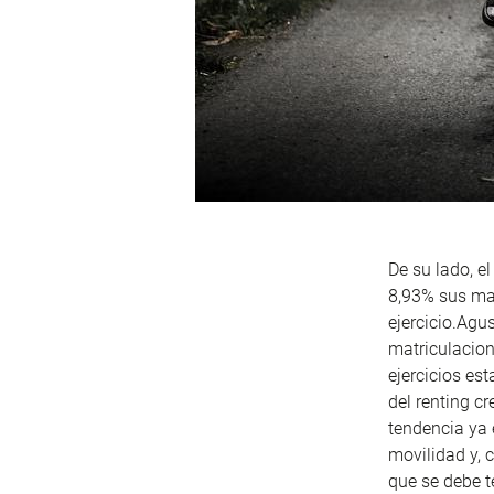
De su lado, e
8,93% sus mat
ejercicio.Agus
matriculacion
ejercicios es
del renting c
tendencia ya 
movilidad y, 
que se debe t