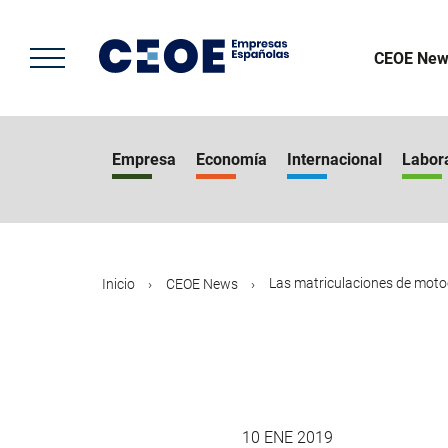
Pasar
al
contenido
CEOE New
principal
Empresa
Economía
Internacional
Labor
Las matriculaciones de motoci
Inicio
CEOE News
10 ENE 2019