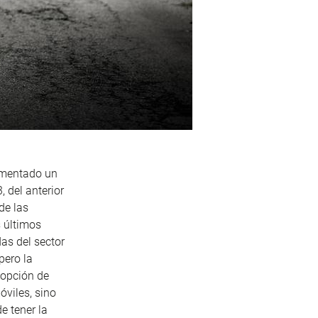
aumentado un
, del anterior
de las
s últimos
as del sector
pero la
 opción de
óviles, sino
e tener la