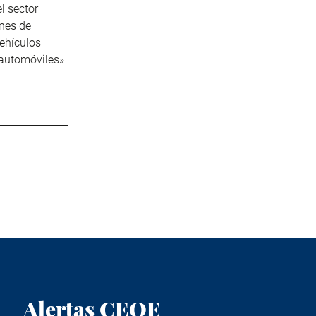
l sector
ones de
ehículos
 automóviles»
Alertas CEOE