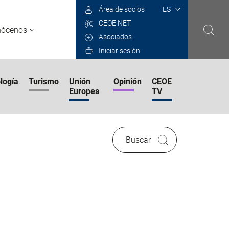
Select
Área de socios
your
CEOE NET
language
nócenos
Asociados
Iniciar sesión
logía
Turismo
Unión
Opinión
CEOE
Europea
TV
Buscar