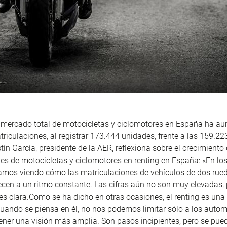
l mercado total de motocicletas y ciclomotores en España ha 
riculaciones, al registrar 173.444 unidades, frente a las 159.223
tín García, presidente de la AER, reflexiona sobre el crecimiento 
es de motocicletas y ciclomotores en renting en España: «En lo
tamos viendo cómo las matriculaciones de vehículos de dos rued
recen a un ritmo constante. Las cifras aún no son muy elevadas, 
es clara.Como se ha dicho en otras ocasiones, el renting es una
cuando se piensa en él, no nos podemos limitar sólo a los autom
ener una visión más amplia. Son pasos incipientes, pero se pued