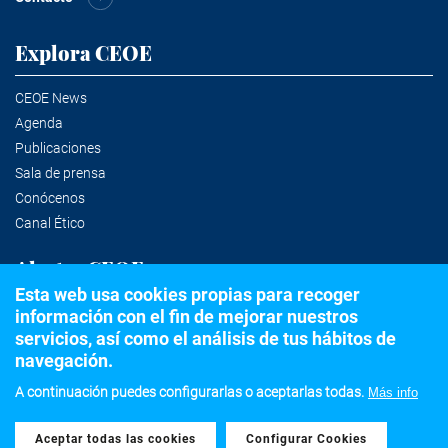
Explora CEOE
CEOE News
Agenda
Publicaciones
Sala de prensa
Conócenos
Canal Ético
Alertas CEOE
Esta web usa cookies propias para recoger
información con el fin de mejorar nuestros
Suscríbete a la newsletter
servicios, así como el análisis de tus hábitos de
navegación.
A continuación puedes configurarlas o aceptarlas todas.
Más info
©2020 Confederación Española de Organizaciones Empresariales
Aceptar todas las cookies
Withdraw consent