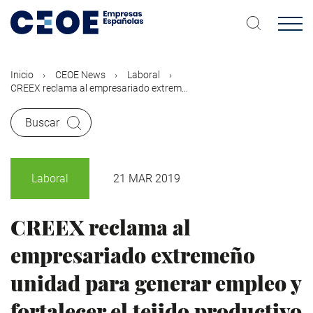
Pasar
al
contenido
principal
Inicio
CEOE News
Laboral
CREEX reclama al empresariado extrem...
Buscar
Laboral
21 MAR 2019
CREEX reclama al
empresariado extremeño
unidad para generar empleo y
fortalecer el tejido productivo