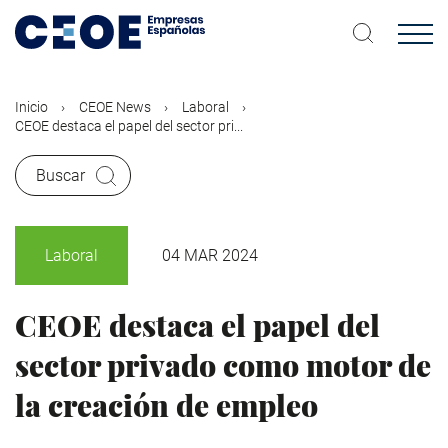
Pasar
al
contenido
principal
Inicio
CEOE News
Laboral
CEOE destaca el papel del sector pri...
Buscar
Laboral
04 MAR 2024
CEOE destaca el papel del
sector privado como motor de
la creación de empleo