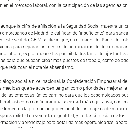
n en el mercado laboral, con la participación de las agencias pr
, aunque la cifra de afiliación a la Seguridad Social muestra un 
os empresarios de Madrid lo califican de “insuficiente” para sane
En este sentido, CEIM sostiene que, en el marco del Pacto de Tol
iones para separar las fuentes de financiación de determinada
do laboral, explorándose las posibilidades tanto de ajustar las
sas para que puedan crear más puestos de trabajo, como de ad
 que reduzcan el notable absentismo.
diálogo social a nivel nacional, la Confederación Empresarial d
as medidas que se acuerden tengan como prioridades mejorar la
d de las empresas, único camino para que los desempleados pu
boral; así como configurar una sociedad más equitativa, con pol
e fomenten la promoción profesional de las mujeres de manera
sponsabilidad en verdadera igualdad; y la flexibilización de los r
ormación y aprendizaje para dotar de más oportunidades laboral