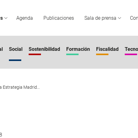
s
Agenda
Publicaciones
Sala de prensa
Co
al
Social
Sostenibilidad
Formación
Fiscalidad
Tecno
a Estrategia Madrid...
8