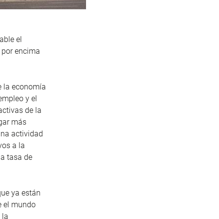
able el
e por encima
e la economía
 empleo y el
activas de la
ugar más
una actividad
vos a la
la tasa de
que ya están
e el mundo
 la