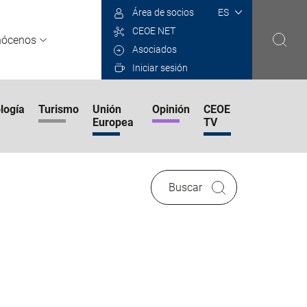
Select
Área de socios
your
CEOE NET
language
nócenos
Asociados
Iniciar sesión
logía
Turismo
Unión
Opinión
CEOE
Europea
TV
Buscar