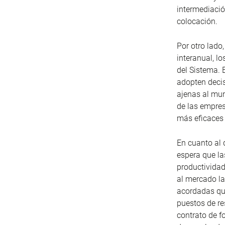
intermediació
colocación.
Por otro lado
interanual, l
del Sistema. 
adopten decis
ajenas al mun
de las empre
más eficaces
En cuanto al 
espera que l
productivida
al mercado la
acordadas qu
puestos de re
contrato de f