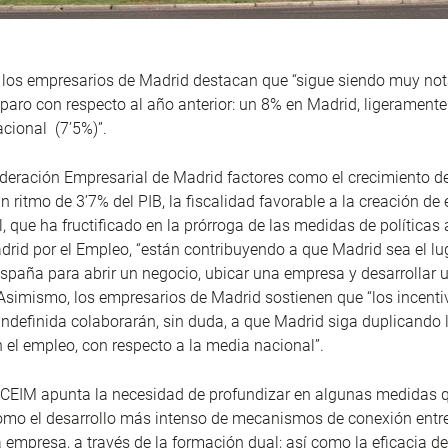
, los empresarios de Madrid destacan que “sigue siendo muy not
paro con respecto al año anterior: un 8% en Madrid, ligerament
acional (7’5%)”.
deración Empresarial de Madrid factores como el crecimiento d
n ritmo de 3’7% del PIB, la fiscalidad favorable a la creación de
, que ha fructificado en la prórroga de las medidas de políticas 
drid por el Empleo, “están contribuyendo a que Madrid sea el l
España para abrir un negocio, ubicar una empresa y desarrollar 
 Asimismo, los empresarios de Madrid sostienen que “los incenti
indefinida colaborarán, sin duda, a que Madrid siga duplicando 
n el empleo, con respecto a la media nacional”.
 CEIM apunta la necesidad de profundizar en algunas medidas 
omo el desarrollo más intenso de mecanismos de conexión entr
a empresa, a través de la formación dual; así como la eficacia de