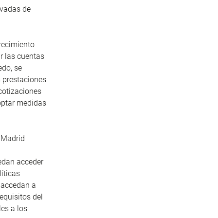
ivadas de
crecimiento
ar las cuentas
edo, se
s prestaciones
 cotizaciones
optar medidas
e Madrid
edan acceder
íticas
 accedan a
equisitos del
es a los