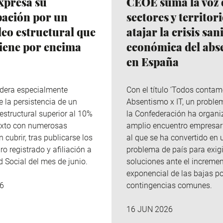
xpresa su
CEOE suma la voz 
ación por un
sectores y territor
eo estructural que
atajar la crisis san
iene por encima
económica del abs
en España
dera especialmente
Con el título ‘Todos contam
 la persistencia de un
Absentismo x IT, un problem
structural superior al 10%
la Confederación ha organ
exto con numerosas
amplio encuentro empresari
 cubrir, tras publicarse los
al que se ha convertido en 
o registrado y afiliación a
problema de país para exigi
d Social del mes de junio.
soluciones ante el increme
exponencial de las bajas po
contingencias comunes.
6
16 JUN 2026