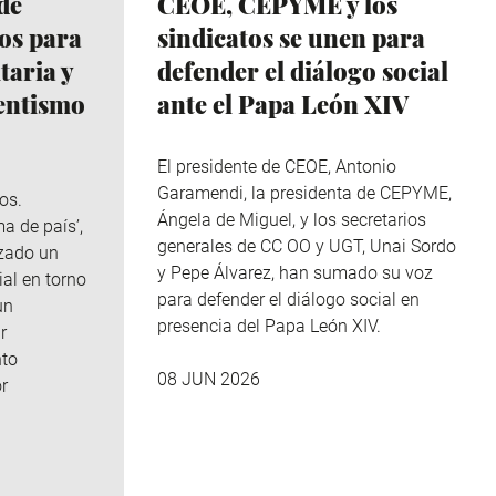
de
CEOE, CEPYME y los
ios para
sindicatos se unen para
itaria y
defender el diálogo social
entismo
ante el Papa León XIV
El presidente de CEOE, Antonio
Garamendi, la presidenta de CEPYME,
os.
Ángela de Miguel, y los secretarios
a de país’,
generales de CC OO y UGT, Unai Sordo
izado un
y Pepe Álvarez, han sumado su voz
al en torno
para defender el diálogo social en
un
presencia del Papa León XIV.
r
nto
08 JUN 2026
r