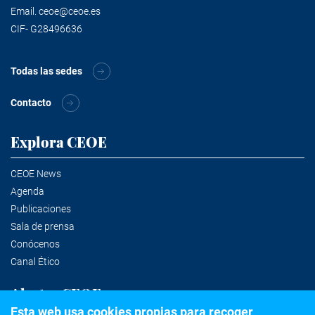
Email.
ceoe@ceoe.es
CIF- G28496636
Todas las sedes
Contacto
Explora CEOE
CEOE News
Agenda
Publicaciones
Sala de prensa
Conócenos
Canal Ético
Alertas CEOE
Esta web usa cookies propias para recoger