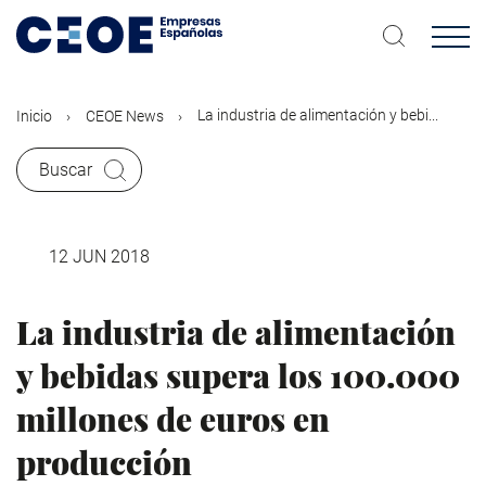
Pasar
al
contenido
principal
La industria de alimentación y bebi...
Inicio
CEOE News
Buscar
12 JUN 2018
La industria de alimentación
y bebidas supera los 100.000
millones de euros en
producción