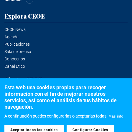
Explora CEOE
CEOE News
Agenda
Publicaciones
Sala de prensa
Conócenos
Canal Ético
Alertas CEOE
Esta web usa cookies propias para recoger
información con el fin de mejorar nuestros
Suscríbete a la newsletter
servicios, así como el análisis de tus hábitos de
navegación.
A continuación puedes configurarlas o aceptarlas todas.
Más info
©2020 Confederación Española de Organizaciones Empresariales
Aceptar todas las cookies
Withdraw consent