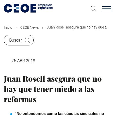
Pasar
al
contenido
principal
Juan Rosell asegura que no hay que t...
Inicio
CEOE News
Buscar
25 ABR 2018
Juan Rosell asegura que no
hay que tener miedo a las
reformas
“No entendemos cómo las cúpulas sindicales no