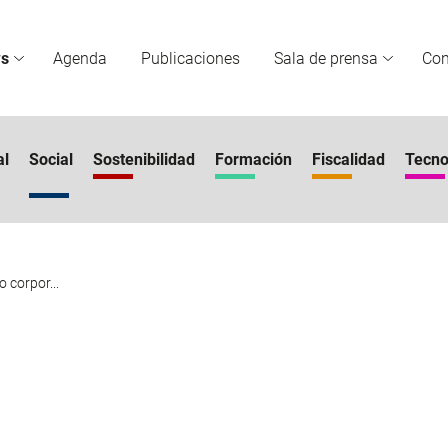
s
Agenda
Publicaciones
Sala de prensa
Co
al
Social
Sostenibilidad
Formación
Fiscalidad
Tecno
 corpor...