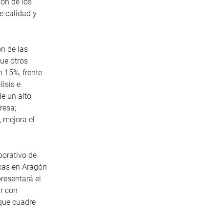
ión de los
e calidad y
ón de las
ue otros
n 15%, frente
isis e
e un alto
resa;
 mejora el
porativo de
icas en Aragón
resentará el
r con
 que cuadre