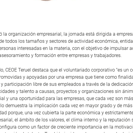
 la organización empresarial, la jornada está dirigida a empres
de todos los tamaños y sectores de actividad económica, entid
personas interesadas en la materia, con el objetivo de impulsar 
asesoramiento y formación entre empresas y trabajadores.
do, CEOE Teruel destaca que el voluntariado corporativo "es un 
promovidas y apoyadas por una empresa que tiene como finalida
 y participación libre de sus empleados a través de la dedicació
idades y talento a causas, proyectos y organizaciones sin ánimo
ial y una oportunidad para las empresas, que cada vez son má
 lo demuestra la implicación cada vez en mayor grado y de má
ad porque, una vez cubierta la parte económica y estrictament
arial, el ámbito de los valores, el clima interno y la reputación 
nfigura como un factor de creciente importancia en la motivaci