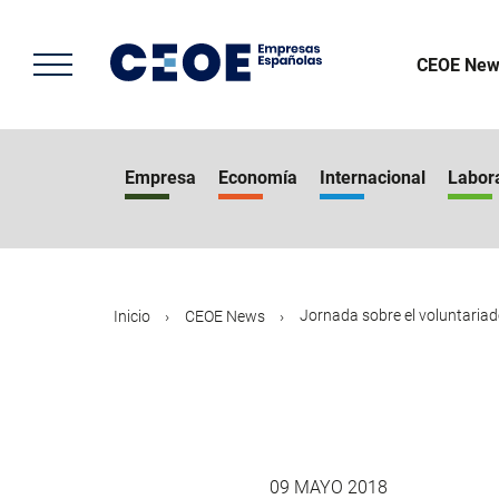
Pasar
al
contenido
CEOE New
principal
Empresa
Economía
Internacional
Labor
Jornada sobre el voluntariado
Inicio
CEOE News
09 MAYO 2018