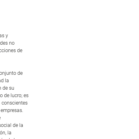
as y
ades no
acciones de
conjunto de
d la
n de su
 de lucro; es
s conscientes
s empresas.
e
social de la
ón, la