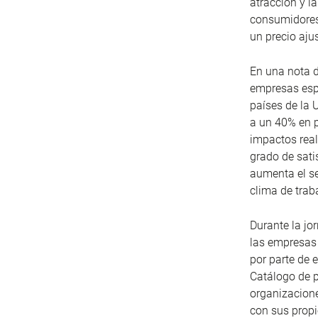
atracción y l
consumidores,
un precio aju
En una nota d
empresas espa
países de la 
a un 40% en p
impactos real
grado de sati
aumenta el se
clima de trab
Durante la jo
las empresas 
por parte de 
Catálogo de p
organizacione
con sus prop