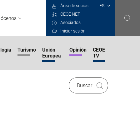
Select
Área de socios
your
CEOE NET
language
nócenos
Asociados
Iniciar sesión
logía
Turismo
Unión
Opinión
CEOE
Europea
TV
Buscar