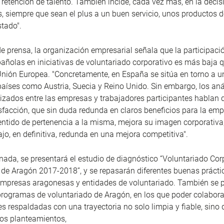
a retención de talento. También incide, cada vez más, en la decis
 siempre que sean el plus a un buen servicio, unos productos d
stado".
e prensa, la organización empresarial señala que la participaci
ñolas en iniciativas de voluntariado corporativo es más baja q
Unión Europea. "Concretamente, en España se sitúa en torno a u
aíses como Austria, Suecia y Reino Unido. Sin embargo, los anál
izados entre las empresas y trabajadores participantes hablan d
sfacción, que sin duda redunda en claros beneficios para la emp
ntido de pertenencia a la misma, mejora su imagen corporativa,
ajo, en definitiva, redunda en una mejora competitiva".
rnada, se presentará el estudio de diagnóstico “Voluntariado Cor
de Aragón 2017-2018”, y se repasarán diferentes buenas práct
empresas aragonesas y entidades de voluntariado. También se p
rogramas de voluntariado de Aragón, en los que poder colabora
s respaldadas con una trayectoria no solo limpia y fiable, sino
ios planteamientos,