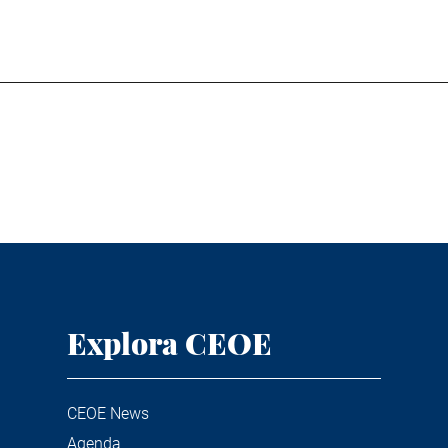
Explora CEOE
CEOE News
Agenda