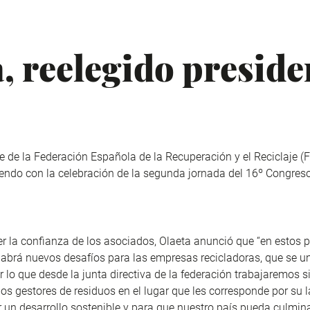
, reelegido preside
te de la Federación Española de la Recuperación y el Reciclaje 
iendo con la celebración de la segunda jornada del 16º Congreso
r la confianza de los asociados, Olaeta anunció que “en estos 
abrá nuevos desafíos para las empresas recicladoras, que se un
or lo que desde la junta directiva de la federación trabajaremos 
los gestores de residuos en el lugar que les corresponde por su l
 un desarrollo sostenible y para que nuestro país pueda culmina