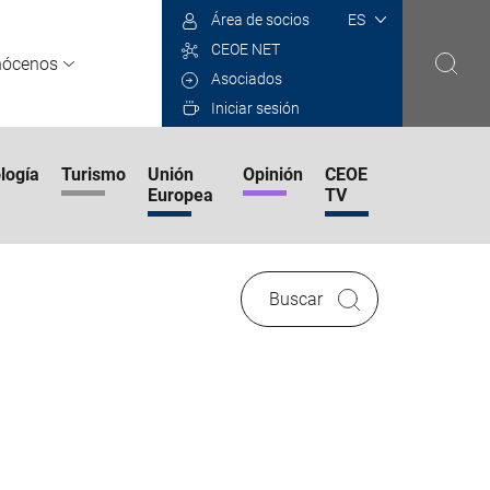
Select
Área de socios
your
CEOE NET
language
nócenos
Asociados
Iniciar sesión
logía
Turismo
Unión
Opinión
CEOE
Europea
TV
Buscar