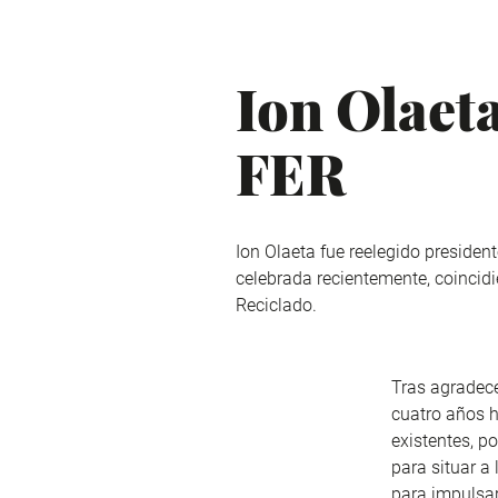
Ion Olaeta
FER
Ion Olaeta fue reelegido presiden
celebrada recientemente, coincid
Reciclado.
Tras agradece
cuatro años h
existentes, p
para situar a 
para impulsar