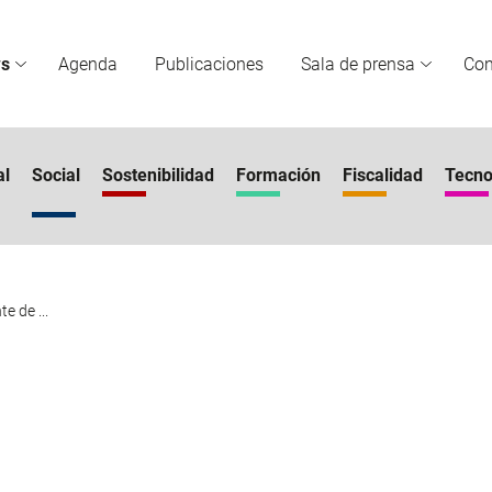
s
Agenda
Publicaciones
Sala de prensa
Co
al
Social
Sostenibilidad
Formación
Fiscalidad
Tecno
e de ...