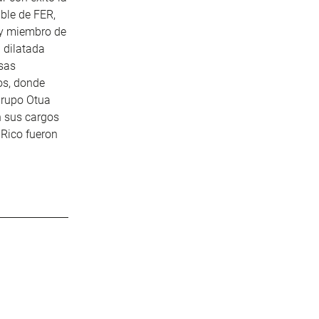
ble de FER,
 y miembro de
u dilatada
sas
os, donde
 Grupo Otua
n sus cargos
 Rico fueron