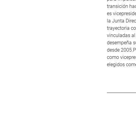
transición h
es vicepresi
la Junta Dire
trayectoria 
vinculadas al
desempeña su 
desde 2005.Po
como vicepres
elegidos como