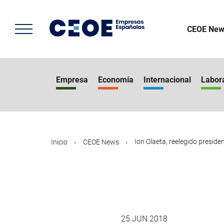
Pasar
al
contenido
CEOE New
principal
Empresa
Economía
Internacional
Labor
Ion Olaeta, reelegido president
Inicio
CEOE News
25 JUN 2018