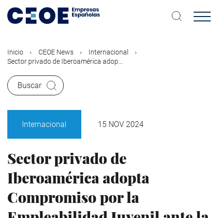
Pasar
al
contenido
principal
Inicio
CEOE News
Internacional
Sector privado de Iberoamérica adop...
Buscar
Internacional
15 NOV 2024
Sector privado de
Iberoamérica adopta
Compromiso por la
Empleabilidad Juvenil ante la