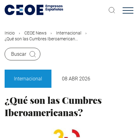
Pasar
al
contenido
principal
Inicio
CEOE News
Internacional
¿Qué son las Cumbres Iberoamerican...
Buscar
Internacional
08 ABR 2026
¿Qué son las Cumbres
Iberoamericanas?