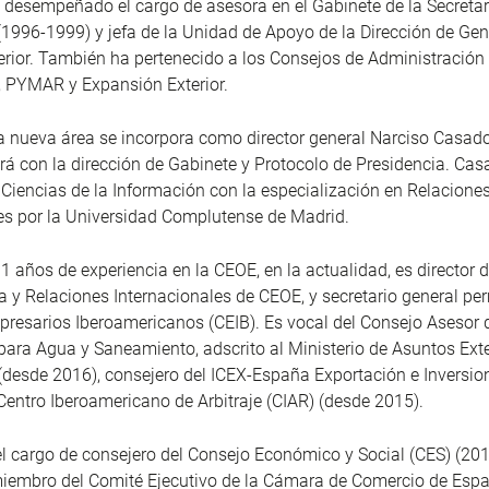
desempeñado el cargo de asesora en el Gabinete de la Secretar
1996-1999) y jefa de la Unidad de Apoyo de la Dirección de Gen
rior. También ha pertenecido a los Consejos de Administración 
 PYMAR y Expansión Exterior.
a nueva área se incorpora como director general Narciso Casad
rá con la dirección de Gabinete y Protocolo de Presidencia. Cas
 Ciencias de la Información con la especialización en Relacione
es por la Universidad Complutense de Madrid.
 años de experiencia en la CEOE, en la actualidad, es director 
a y Relaciones Internacionales de CEOE, y secretario general pe
resarios Iberoamericanos (CEIB). Es vocal del Consejo Asesor 
ara Agua y Saneamiento, adscrito al Ministerio de Asuntos Exte
desde 2016), consejero del ICEX-España Exportación e Inversio
entro Iberoamericano de Arbitraje (CIAR) (desde 2015).
 cargo de consejero del Consejo Económico y Social (CES) (20
iembro del Comité Ejecutivo de la Cámara de Comercio de Esp