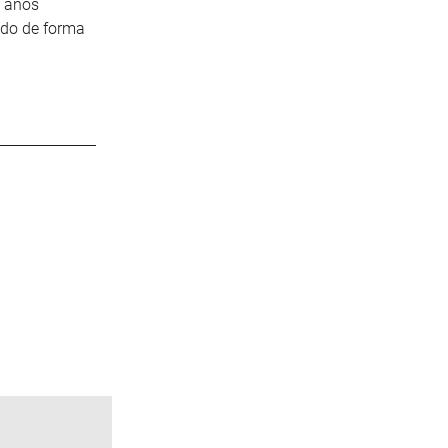
s años
cido de forma