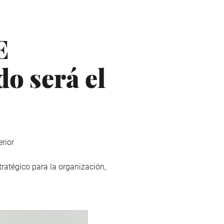
E
o será el
rior
tratégico para la organización,