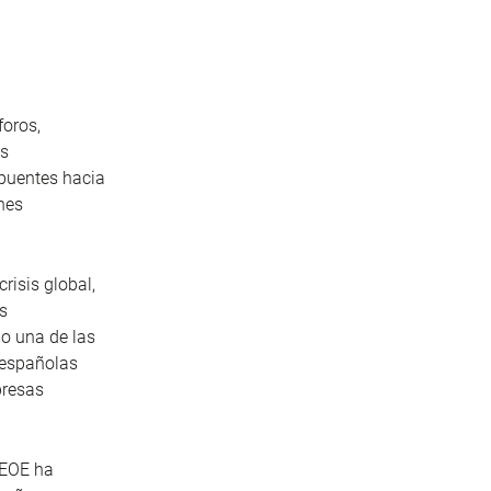
foros,
es
 puentes hacia
ones
risis global,
s
mo una de las
 españolas
presas
CEOE ha