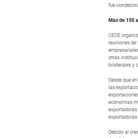
fue condecora
Más de 150 a
CEOE organiza
reuniones de 
empresariales
otras institu
bilaterales y 
Desde que en 
las exportac
exportaciones
economías má
exportadoras 
exportadoras
Debido al cre