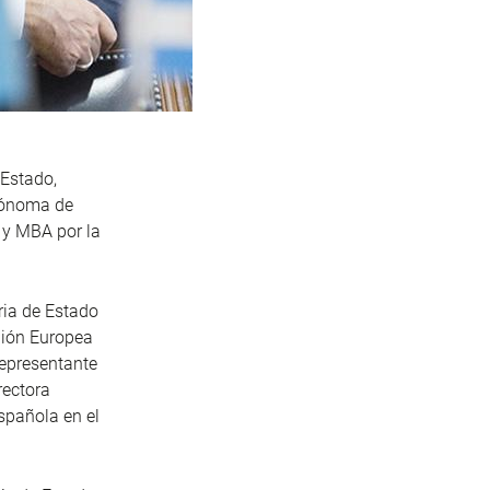
 Estado,
utónoma de
 y MBA por la
aria de Estado
nión Europea
representante
rectora
spañola en el