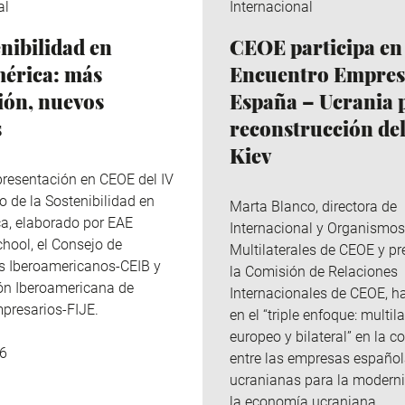
al
Internacional
enibilidad en
CEOE participa en 
érica: más
Encuentro Empres
ión, nuevos
España – Ucrania p
s
reconstrucción del
Kiev
presentación en CEOE del IV
o de la Sostenibilidad en
Marta Blanco, directora de
ca,
elaborado por EAE
Internacional y Organismos
hool, el Consejo de
Multilaterales de CEOE y pr
s Iberoamericanos-CEIB y
la Comisión de Relaciones
ón Iberoamericana de
Internacionales de CEOE, ha
presarios-FIJE.
en el “triple enfoque: multila
europeo y bilateral” en la 
6
entre las empresas español
ucranianas para la modern
la economía ucraniana.