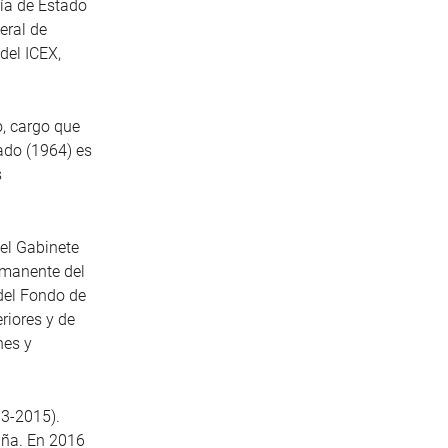
ía de Estado
eral de
del ICEX,
o, cargo que
ado (1964) es
s
del Gabinete
rmanente del
del Fondo de
riores y de
nes y
13-2015).
aña. En 2016