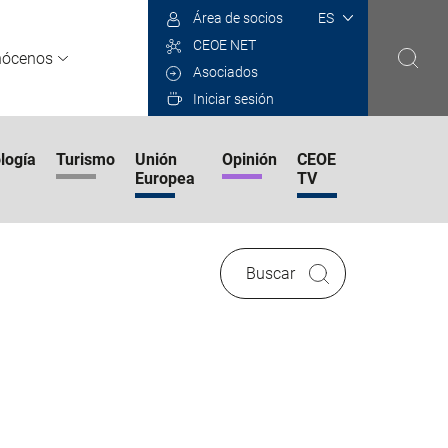
Select
Área de socios
your
CEOE NET
language
nócenos
Asociados
Iniciar sesión
logía
Turismo
Unión
Opinión
CEOE
Europea
TV
Buscar