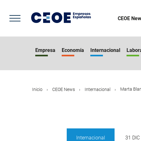
Pasar
al
contenido
CEOE New
principal
Empresa
Economía
Internacional
Labor
Marta Blan
Inicio
CEOE News
Internacional
Internacional
31 DIC