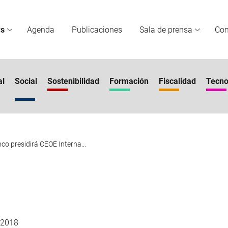
s
Agenda
Publicaciones
Sala de prensa
Co
al
Social
Sostenibilidad
Formación
Fiscalidad
Tecno
co presidirá CEOE Interna...
 2018