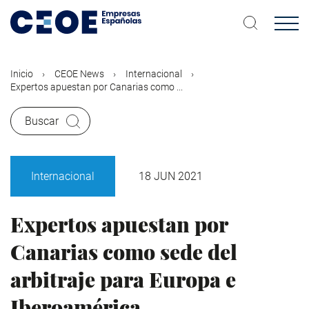
Pasar
al
contenido
principal
Inicio
CEOE News
Internacional
Expertos apuestan por Canarias como ...
Buscar
Internacional
18 JUN 2021
Expertos apuestan por
Canarias como sede del
arbitraje para Europa e
Iberoamérica