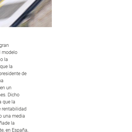
gran
el modelo
o la
 que la
presidente de
ha
 en un
nes. Dicho
a que la
 rentabilidad
do una media
añade la
te, en España,