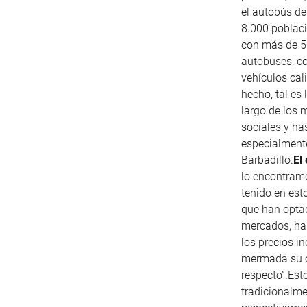
el autobús d
8.000 poblac
con más de 50
autobuses, co
vehículos cal
hecho, tal es
largo de los 
sociales y ha
especialmente
Barbadillo.
El
lo encontramo
tenido en esto
que han optad
mercados, ha 
los precios i
mermada su ca
respecto”.Est
tradicionalme