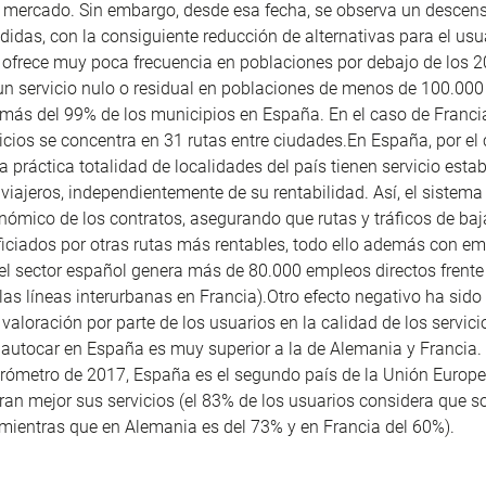
 mercado. Sin embargo, desde esa fecha, se observa un descen
ndidas, con la consiguiente reducción de alternativas para el usu
ofrece muy poca frecuencia en poblaciones por debajo de los 
un servicio nulo o residual en poblaciones de menos de 100.000
ás del 99% de los municipios en España. En el caso de Francia
vicios se concentra en 31 rutas entre ciudades.En España, por el 
a práctica totalidad de localidades del país tienen servicio estab
 viajeros, independientemente de su rentabilidad. Así, el sistema
onómico de los contratos, asegurando que rutas y tráficos de b
iciados por otras rutas más rentables, todo ello además con em
(el sector español genera más de 80.000 empleos directos frente
as líneas interurbanas en Francia).Otro efecto negativo ha sid
 valoración por parte de los usuarios en la calidad de los servici
 autocar en España es muy superior a la de Alemania y Francia.
rómetro de 2017, España es el segundo país de la Unión Europ
ran mejor sus servicios (el 83% de los usuarios considera que 
mientras que en Alemania es del 73% y en Francia del 60%).