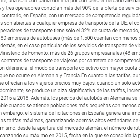
nte, una sola compañía domina por completo elmercado alemá
 y tres operadores controlan más del 90% de la oferta de servic
l contrario, en España, con un mercado de competencia regulada
nes son abiertas a cualquier empresa de transporte de la UE, el co
peradores de transporte tiene sólo el 32% de cuota de mercado,
.380 empresas de autobuses (más de 1.500 cuentan con menos 
demás, en el caso particular de los servicios de transporte de vi
 Ministerio de Fomento, más de 26 grupos empresariales (48 em
 contratos de transporte de viajeros por carretera de competencia
on diferencia, el modo de transporte colectivo con mayor cuota 
que no ocurre en Alemania y Francia.En cuanto a las tarifas, aun
e ofrecían a los viajeros precios muy bajos, cuando un solo act
dominante, se produce un alza significativa de las tarifas, inc
 2015 a 2018. Además, los precios del autobús en Alemania se
able cuando se atiende poblaciones más pequeñas con menos 
in embargo, el sistema de licitaciones en España genera una im
las tarifas máximas, garantizando además altos estándares de 
mismo, desde la apertura del mercado alemán, el número de rut
canzando su máximo en 2015, fecha en la que se consolida la 