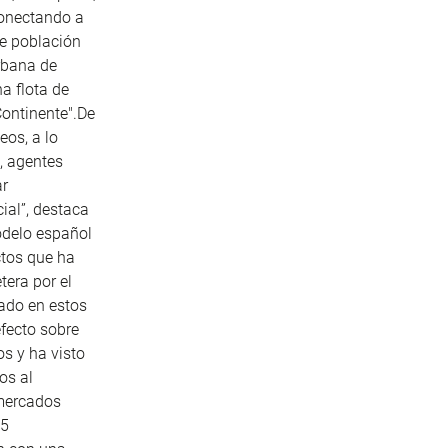
conectando a
e población
rbana de
a flota de
Continente".De
eos, a lo
, agentes
ar
ial”, destaca
odelo español
ctos que ha
tera por el
tado en estos
fecto sobre
os y ha visto
os al
 mercados
15