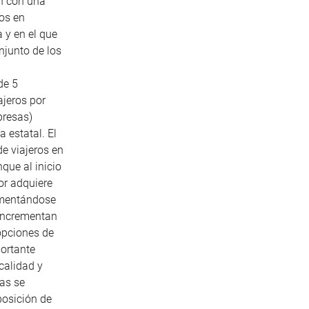
n con una
ios en
 y en el que
njunto de los
de 5
ajeros por
presas)
 estatal. El
de viajeros en
que al inicio
or adquiere
rementándose
 incrementan
opciones de
portante
calidad y
as se
posición de