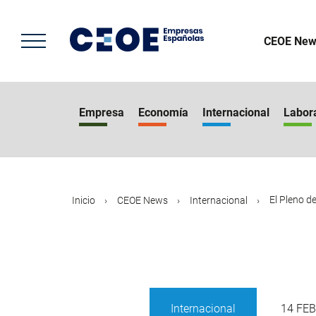
Pasar
al
contenido
CEOE New
principal
Empresa
Economía
Internacional
Labor
El Pleno d
Inicio
CEOE News
Internacional
Internacional
14 FEB