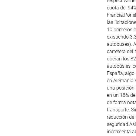
respectivame
cuota del 94%
Francia.Por e
las licitacio
10 primeros o
existiendo 3
autobuses). A
carretera del
operan los 82
autobús es, c
España, algo 
en Alemania s
una posición 
en un 18% de
de forma not
transporte. S
reducción de 
seguridad.Asi
incrementa al