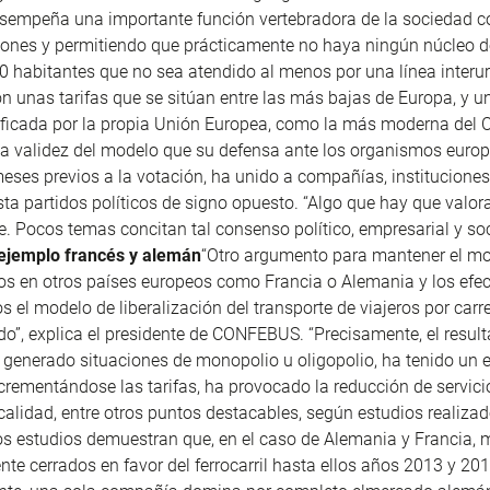
esempeña una importante función vertebradora de la sociedad 
iones y permitiendo que prácticamente no haya ningún núcleo d
 habitantes que no sea atendido al menos por una línea interu
n unas tarifas que se sitúan entre las más bajas de Europa, y un
ificada por la propia Unión Europea, como la más moderna del 
 la validez del modelo que su defensa ante los organismos europ
meses previos a la votación, ha unido a compañías, instituciones
sta partidos políticos de signo opuesto. “Algo que hay que valor
. Pocos temas concitan tal consenso político, empresarial y soc
 ejemplo francés y alemán
“Otro argumento para mantener el m
s en otros países europeos como Francia o Alemania y los efe
s el modelo de liberalización del transporte de viajeros por carre
o”, explica el presidente de CONFEBUS. “Precisamente, el resul
generado situaciones de monopolio u oligopolio, ha tenido un e
ncrementándose las tarifas, ha provocado la reducción de servici
lidad, entre otros puntos destacables, según estudios realizad
os estudios demuestran que, en el caso de Alemania y Francia,
nte cerrados en favor del ferrocarril hasta ellos años 2013 y 20