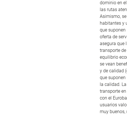
dominio en el
las rutas ate
Asimismo, se 
habitantes y 
que suponen m
oferta de ser
asegura que l
transporte de
equilibrio ec
se vean benef
y de calidad 
que suponen l
la calidad. La
transporte en
con el Euroba
usuarios valo
muy buenos, 