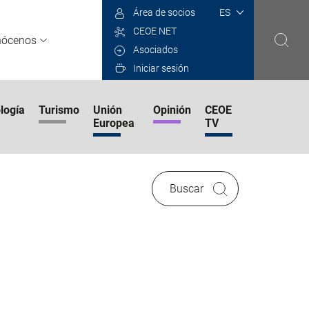
Select
Área de socios
your
CEOE NET
language
nócenos
Asociados
Iniciar sesión
logía
Turismo
Unión
Opinión
CEOE
Europea
TV
Buscar