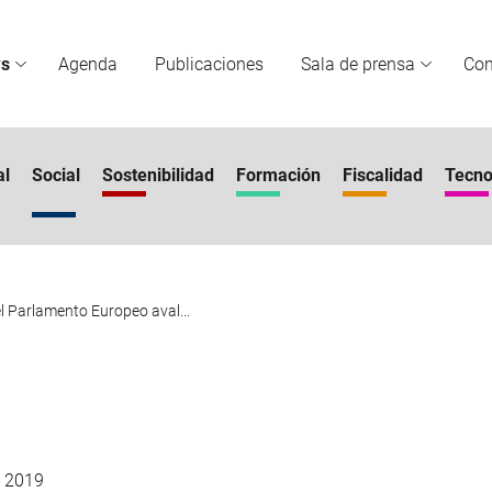
s
Agenda
Publicaciones
Sala de prensa
Co
al
Social
Sostenibilidad
Formación
Fiscalidad
Tecno
el Parlamento Europeo aval...
 2019