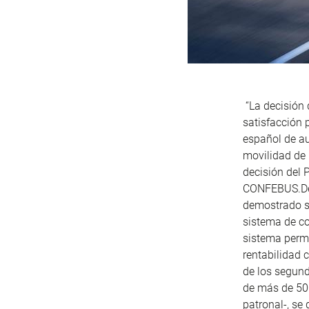
“La decisión
satisfacción 
español de au
movilidad de 
decisión del 
CONFEBUS.Des
demostrado su
sistema de co
sistema permi
rentabilidad 
de los segun
de más de 500
patronal-, se