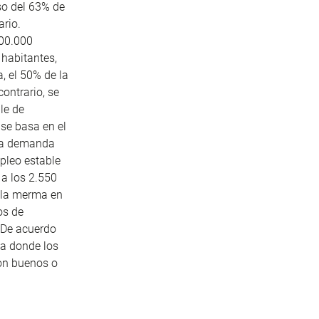
so del 63% de
ario.
200.000
 habitantes,
, el 50% de la
contrario, se
le de
 se basa en el
aja demanda
pleo estable
 a los 2.550
o la merma en
os de
 De acuerdo
ea donde los
son buenos o