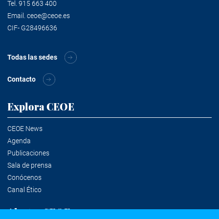
Tel.
915 663 400
Email.
ceoe@ceoe.es
CIF- G28496636
Todas las sedes
Contacto
Explora CEOE
CEOE News
Agenda
Publicaciones
Sala de prensa
Conócenos
Canal Ético
Alertas CEOE