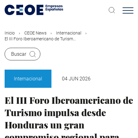
Pasar
al
contenido
principal
Inicio
CEOE News
Internacional
El III Foro Iberoamericano de Turism...
Buscar
Internacional
04 JUN 2026
El III Foro Iberoamericano de
Turismo impulsa desde
Honduras un gran
compromiso regional para