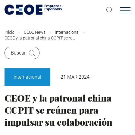
Pasar
al
contenido
principal
Inicio
CEOE News
Internacional
CEOE y la patronal china CCPIT se re...
Buscar
Internacional
21 MAR 2024
CEOE y la patronal china
CCPIT se reúnen para
impulsar su colaboración